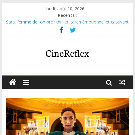
lundi, août 10, 2026
Récents :
Sara, femme de l’ombre : thriller italien émotionnel et captivant
Journal d’une fille larguée : nouvelle série suédoise sur Netflix
Aema : mini-série sur le tournage d’un film érotique devenu
culte
Glass Heart : excellente série musicale avec Takeru Satō
Olympo, saison 1 : nouvelle série qui séduira les fans de
« Elite »