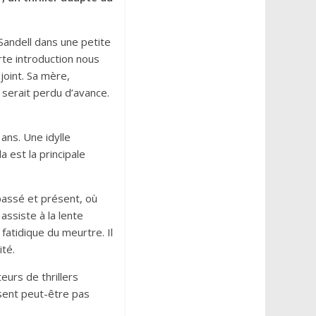
Sandell dans une petite
urte introduction nous
joint. Sa mère,
 serait perdu d’avance.
ans. Une idylle
 est la principale
 passé et présent, où
assiste à la lente
 fatidique du meurtre. Il
ité.
urs de thrillers
ssent peut-être pas