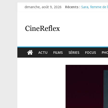
dimanche, août 9, 2026
Récents :
Sara, femme de l’
Journal d’une fill
Aema : mini-série
Glass Heart : exc
Olympo, saison 1 
ACTU
FILMS
SÉRIES
FOCUS
PH