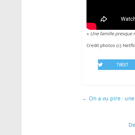
«
Une famille presque 
Credit photos (c) Netfli
TWEET
←
On a vu pire : un
De