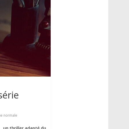
série
ue normale
 , un thriller adapté du