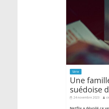
Série
Une famill
suédoise d
24 novembre 2023
ci
Netflix a dévoilé ce v