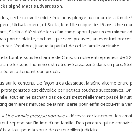
ès signé Mattis Edvardsson.
s, cette nouvelle mini-série nous plonge au coeur de la famille 
père, Ulrika la mère, et Stella, leur fille unique de 19 ans. Une co
ans, Stella a été violée lors d’un camp sportif par un entraineur ad
pas porter plainte, sachant que sans preuves, un éventuel procès
r sur l’équilibre, jusque là parfait de cette famille ordinaire.
tella tombe sous le charme de Chris, un riche entrepreneur de 32 
drame lorsque l’homme est retrouvé assassiné dans un parc. Stella
cérée en attendant son procès.
us sur le contenu. De façon très classique, la série alterne entre
ux protagonistes est dévoilée par petites touches successives. On 
ille, tout en ne sachant pas ce qu’il s’est réellement passé la nuit
cinq dernières minutes de la mini-série pour enfin découvrir la vér
, «
Une famille presque normale
» décevra certainement les amate
i tout repose sur l’intime d’une famille. Des parents qui ne connai
rêts à tout pour la sortir de ce tourbillon judiciaire.