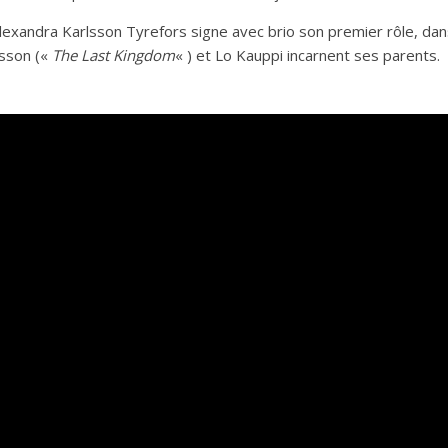
Alexandra Karlsson Tyrefors signe avec brio son premier rôle, dans
tsson («
The Last Kingdom
« ) et Lo Kauppi incarnent ses parents.