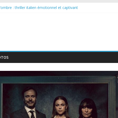
ombre : thriller italien émotionnel et captivant
e larguée : nouvelle série suédoise sur Netflix
 sur le tournage d’un film érotique devenu culte
ellente série musicale avec Takeru Satō
: nouvelle série qui séduira les fans de « Elite »
OTOS