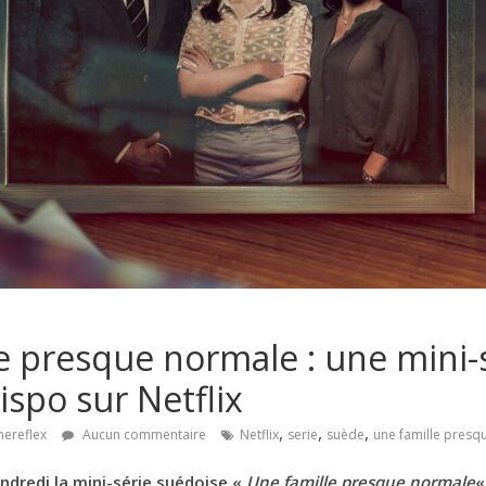
e presque normale : une mini-
ispo sur Netflix
,
,
,
nereflex
Aucun commentaire
Netflix
serie
suède
une famille presq
endredi la mini-série suédoise «
Une famille presque normale
«