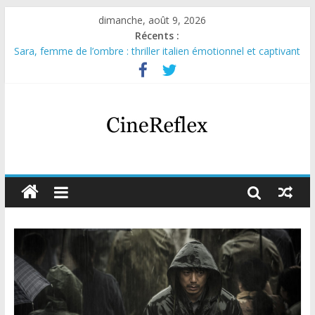
dimanche, août 9, 2026
Récents :
Sara, femme de l’ombre : thriller italien émotionnel et captivant
Journal d’une fille larguée : nouvelle série suédoise sur Netflix
Aema : mini-série sur le tournage d’un film érotique devenu
culte
Glass Heart : excellente série musicale avec Takeru Satō
Olympo, saison 1 : nouvelle série qui séduira les fans de
« Elite »