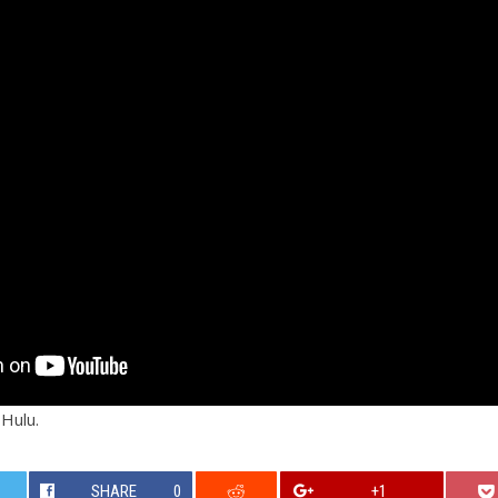
 Hulu.
SHARE
0
+1