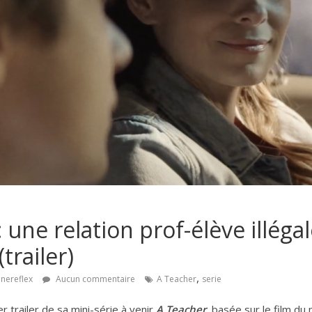
 une relation prof-élève illéga
trailer)
,
inereflex
Aucun commentaire
A Teacher
serie
r trailer de sa mini-série à venir
A Teacher
, basée sur le film 