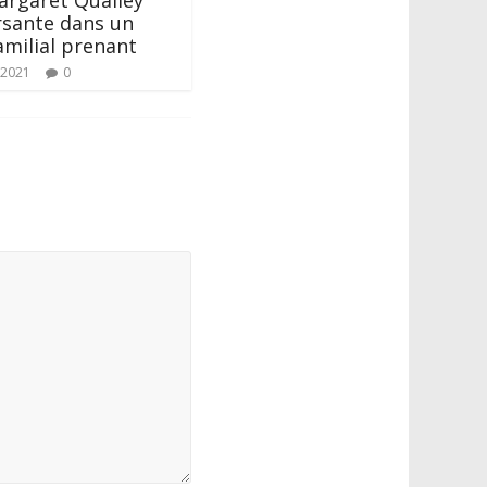
argaret Qualley
rsante dans un
milial prenant
 2021
0