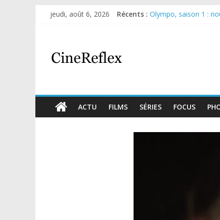
jeudi, août 6, 2026
Récents :
Olympo, saison 1 : nouv
Sara, femme de l’ombre
Journal d’une fille lar
Aema : mini-série sur 
Glass Heart : excellen
ACTU
FILMS
SÉRIES
FOCUS
PH