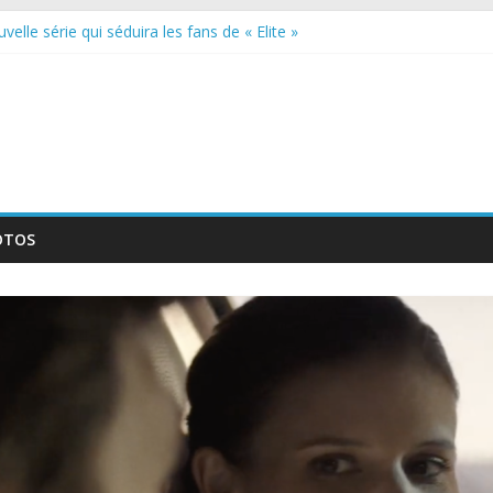
elle série qui séduira les fans de « Elite »
 : thriller italien émotionnel et captivant
guée : nouvelle série suédoise sur Netflix
le tournage d’un film érotique devenu culte
te série musicale avec Takeru Satō
OTOS