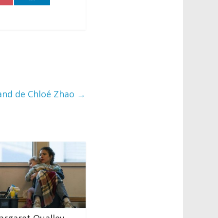
land de Chloé Zhao
→