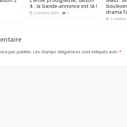
aison 2
L’amie prodigieuse, saison
Maid : M
4 : la bande-annonce est là !
bouleve
drama fa
2 octobre 2024
1
2 octobre
entaire
era pas publiée.
Les champs obligatoires sont indiqués avec
*