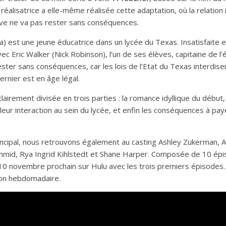
a réalisatrice a elle-même réalisée cette adaptation, où la relation
ve ne va pas rester sans conséquences.
a) est une jeune éducatrice dans un lycée du Texas. Insatisfaite e
ec Eric Walker (Nick Robinson), l’un de ses élèves, capitaine de l’
ster sans conséquences, car les lois de l’Etat du Texas interdisen
ernier est en âge légal.
airement divisée en trois parties : la romance idyllique du début, 
eur interaction au sein du lycée, et enfin les conséquences à paye
incipal, nous retrouvons également au casting Ashley Zukerman
Schmid, Rya Ingrid Kihlstedt et Shane Harper. Composée de 10 ép
10 novembre prochain sur Hulu avec les trois premiers épisodes.
çon hebdomadaire.