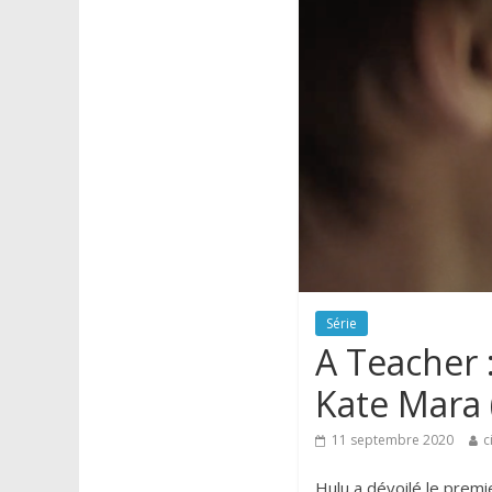
Série
A Teacher :
Kate Mara (
11 septembre 2020
c
Hulu a dévoilé le premie