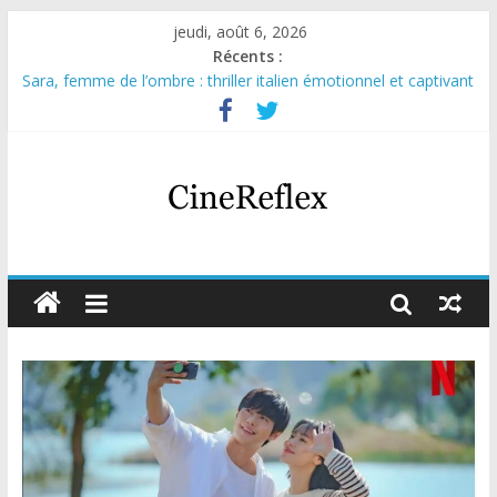
jeudi, août 6, 2026
Récents :
Sara, femme de l’ombre : thriller italien émotionnel et captivant
Journal d’une fille larguée : nouvelle série suédoise sur Netflix
Aema : mini-série sur le tournage d’un film érotique devenu
culte
Glass Heart : excellente série musicale avec Takeru Satō
Olympo, saison 1 : nouvelle série qui séduira les fans de
« Elite »