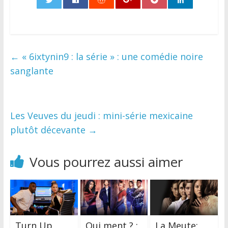
0
←
« 6ixtynin9 : la série » : une comédie noire
sanglante
Les Veuves du jeudi : mini-série mexicaine
plutôt décevante
→
Vous pourrez aussi aimer
Turn Up
Qui ment ? :
La Meute: