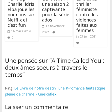
Charlie: Idris
une saison 2
thriller
Elba joue les
captivante
féministe
nounous sur
pour la série
contre les
Netflix et
ados
violences
c’est fun
faites aux
17 novembre
femmes
16 mars 2019
2022
0
27 juin 2021
0
1
Une pensée sur “
A Time Called You :
deux âmes soeurs à travers le
temps
”
Ping :
Le Livre de notre destin : une K-romance fantastique
pleine de charme - CineReflex
Laisser un commentaire