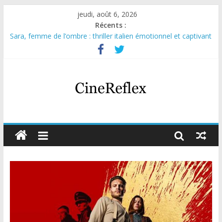
jeudi, août 6, 2026
Récents :
Sara, femme de l’ombre : thriller italien émotionnel et captivant
Journal d’une fille larguée : nouvelle série suédoise sur Netflix
Aema : mini-série sur le tournage d’un film érotique devenu
culte
Glass Heart : excellente série musicale avec Takeru Satō
Olympo, saison 1 : nouvelle série qui séduira les fans de
« Elite »