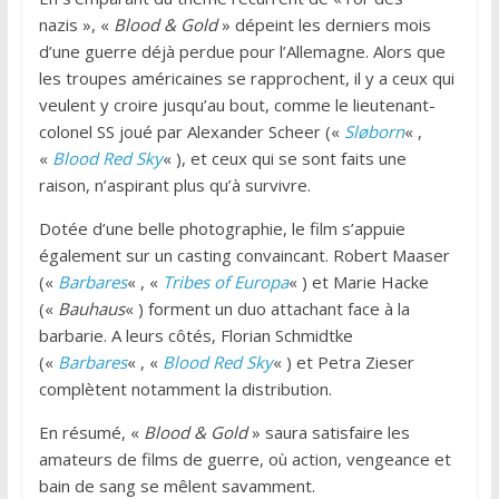
nazis », «
Blood & Gold
» dépeint les derniers mois
d’une guerre déjà perdue pour l’Allemagne. Alors que
les troupes américaines se rapprochent, il y a ceux qui
veulent y croire jusqu’au bout, comme le lieutenant-
colonel SS joué par Alexander Scheer («
Sløborn
« ,
«
Blood Red Sky
« ), et ceux qui se sont faits une
raison, n’aspirant plus qu’à survivre.
Dotée d’une belle photographie, le film s’appuie
également sur un casting convaincant. Robert Maaser
(«
Barbares
« , «
Tribes of Europa
« ) et Marie Hacke
(«
Bauhaus
« ) forment un duo attachant face à la
barbarie. A leurs côtés, Florian Schmidtke
(«
Barbares
« , «
Blood Red Sky
« ) et Petra Zieser
complètent notamment la distribution.
En résumé, «
Blood & Gold
» saura satisfaire les
amateurs de films de guerre, où action, vengeance et
bain de sang se mêlent savamment.