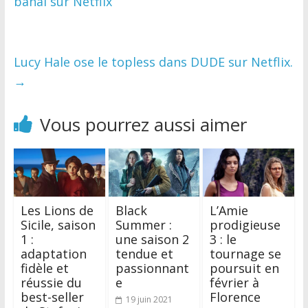
banal sur Netflix
Lucy Hale ose le topless dans DUDE sur Netflix.
→
Vous pourrez aussi aimer
Les Lions de
Black
L’Amie
Sicile, saison
Summer :
prodigieuse
1 :
une saison 2
3 : le
adaptation
tendue et
tournage se
fidèle et
passionnant
poursuit en
réussie du
e
février à
best-seller
Florence
19 juin 2021