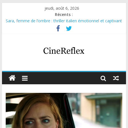
jeudi, août 6, 2026
Récents :
Sara, femme de l’ombre : thriller italien émotionnel et captivant
Journal d’une fille larguée : nouvelle série suédoise sur Netflix
Aema : mini-série sur le tournage d’un film érotique devenu
culte
Glass Heart : excellente série musicale avec Takeru Satō
Olympo, saison 1 : nouvelle série qui séduira les fans de
« Elite »