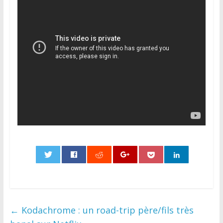
0
←
Kodachrome : un road-trip père/fils très