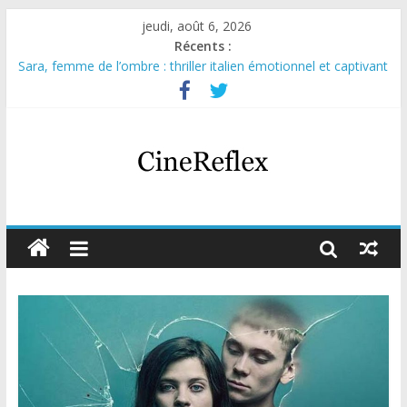
jeudi, août 6, 2026
Récents :
Sara, femme de l’ombre : thriller italien émotionnel et captivant
Journal d’une fille larguée : nouvelle série suédoise sur Netflix
Aema : mini-série sur le tournage d’un film érotique devenu
culte
Glass Heart : excellente série musicale avec Takeru Satō
Olympo, saison 1 : nouvelle série qui séduira les fans de
« Elite »