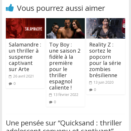
Vous pourrez aussi aimer
Salamandre :
Toy Boy :
Reality Z :
un thriller à
une saison 2
sortez le
suspense
fidèle à la
popcorn
captivant
première
pour la série
sur Arte
pour le
zombies
thriller
brésilienne
26 avril 2021
espagnol
13 juin 2020
0
caliente !
0
13 février 2022
0
Une pensée sur “
Quicksand : thriller
adolescent convenu et captivant
”