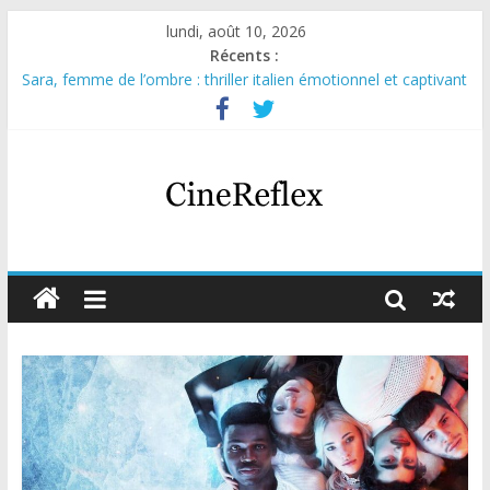
lundi, août 10, 2026
Récents :
Sara, femme de l’ombre : thriller italien émotionnel et captivant
Journal d’une fille larguée : nouvelle série suédoise sur Netflix
Aema : mini-série sur le tournage d’un film érotique devenu
culte
Glass Heart : excellente série musicale avec Takeru Satō
Olympo, saison 1 : nouvelle série qui séduira les fans de
« Elite »