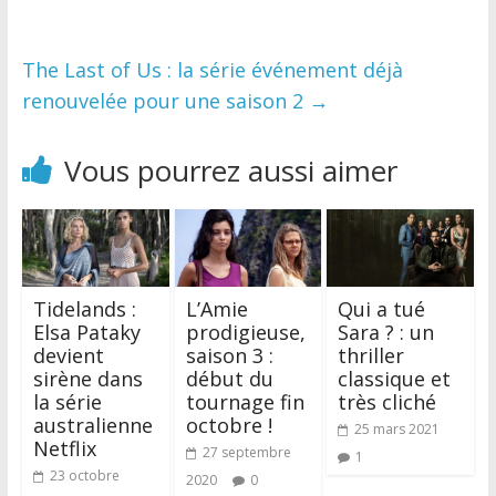
The Last of Us : la série événement déjà
renouvelée pour une saison 2
→
Vous pourrez aussi aimer
Tidelands :
L’Amie
Qui a tué
Elsa Pataky
prodigieuse,
Sara ? : un
devient
saison 3 :
thriller
sirène dans
début du
classique et
la série
tournage fin
très cliché
australienne
octobre !
25 mars 2021
Netflix
27 septembre
1
23 octobre
2020
0