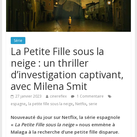
Série
La Petite Fille sous la
neige : un thriller
d’investigation captivant,
avec Milena Smit
27 janvier 2023
cinereflex
1 Commentaire
,
,
,
espagne
la petite fille sous la neige
Netflix
serie
Nouveauté du jour sur Netflix, la série espagnole
«
La Petite Fille sous la neige
» nous emmène à
Malaga à la recherche d’une petite fille disparue.