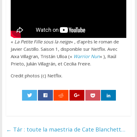
«
La Petite Fille sous la neige
« , d’après le roman de
Javier Castillo. Saison 1, disponible sur Netflix. Avec
Aixa Villagran, Tristán Ulloa («
Warrior Nun
« ), Raúl
Prieto, Julián Villagrán, et Cecilia Freire.
Credit photos (c) Netflix.
0
←
Tár : toute la maestria de Cate Blanchett…