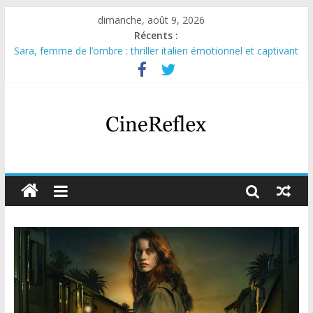
dimanche, août 9, 2026
Récents :
Sara, femme de l’ombre : thriller italien émotionnel et captivant
Journal d’une fille larguée : nouvelle série suédoise sur Netflix
Aema : mini-série sur le tournage d’un film érotique devenu
culte
Glass Heart : excellente série musicale avec Takeru Satō
Olympo, saison 1 : nouvelle série qui séduira les fans de
« Elite »