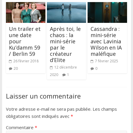
Un trailer et
Après toi, le
Cassandra :
une date
chaos : la
mini-série
pour
mini-série
avec Lavinia
Ku’damm 59
par le
Wilson en IA
/ Berlin 59
créateur
maléfique
d’Elite
26 février 2018
7 février 2025
12 décembre
20
0
2020
1
Laisser un commentaire
Votre adresse e-mail ne sera pas publiée.
Les champs
obligatoires sont indiqués avec
*
Commentaire
*