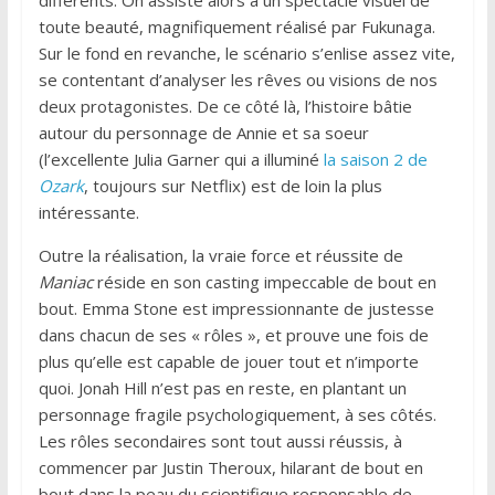
différents. On assiste alors à un spectacle visuel de
toute beauté, magnifiquement réalisé par Fukunaga.
Sur le fond en revanche, le scénario s’enlise assez vite,
se contentant d’analyser les rêves ou visions de nos
deux protagonistes. De ce côté là, l’histoire bâtie
autour du personnage de Annie et sa soeur
(l’excellente Julia Garner qui a illuminé
la saison 2 de
Ozark
, toujours sur Netflix) est de loin la plus
intéressante.
Outre la réalisation, la vraie force et réussite de
Maniac
réside en son casting impeccable de bout en
bout. Emma Stone est impressionnante de justesse
dans chacun de ses « rôles », et prouve une fois de
plus qu’elle est capable de jouer tout et n’importe
quoi. Jonah Hill n’est pas en reste, en plantant un
personnage fragile psychologiquement, à ses côtés.
Les rôles secondaires sont tout aussi réussis, à
commencer par Justin Theroux, hilarant de bout en
bout dans la peau du scientifique responsable de