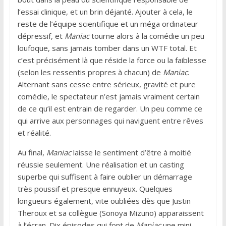
l’essai clinique, et un brin déjanté. Ajouter à cela, le
reste de l’équipe scientifique et un méga ordinateur
dépressif, et
Maniac
tourne alors à la comédie un peu
loufoque, sans jamais tomber dans un WTF total. Et
c’est précisément là que réside la force ou la faiblesse
(selon les ressentis propres à chacun) de
Maniac
.
Alternant sans cesse entre sérieux, gravité et pure
comédie, le spectateur n’est jamais vraiment certain
de ce qu’il est entrain de regarder. Un peu comme ce
qui arrive aux personnages qui naviguent entre rêves
et réalité.
Au final,
Maniac
laisse le sentiment d’être à moitié
réussie seulement. Une réalisation et un casting
superbe qui suffisent à faire oublier un démarrage
très poussif et presque ennuyeux. Quelques
longueurs également, vite oubliées dès que Justin
Theroux et sa collègue (Sonoya Mizuno) apparaissent
à l’écran. Dix épisodes qui font de
Maniac
une mini-