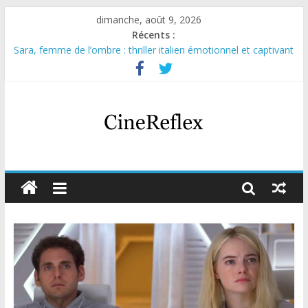
dimanche, août 9, 2026
Récents :
Sara, femme de l’ombre : thriller italien émotionnel et captivant
Journal d’une fille larguée : nouvelle série suédoise sur Netflix
Aema : mini-série sur le tournage d’un film érotique devenu
culte
Glass Heart : excellente série musicale avec Takeru Satō
Olympo, saison 1 : nouvelle série qui séduira les fans de
« Elite »