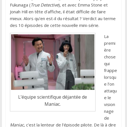
Fukunaga (
True Detective
), et avec Emma Stone et
Jonah Hill en tête d’affiche, il était difficile de faire
mieux. Alors qu’en est-il du résultat ? Verdict au terme
des 10 épisodes de cette nouvelle mini-série.
La
premi
ère
chose
qui
frappe
lorsqu
e l’on
attaqu
L’équipe scientifique déjantée de
e le
Maniac.
vision
nage
de
Maniac
, c’est la lenteur de l’épisode pilote. De là à dire