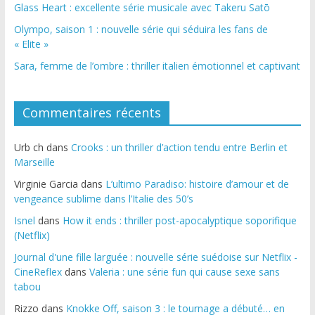
Glass Heart : excellente série musicale avec Takeru Satō
Olympo, saison 1 : nouvelle série qui séduira les fans de
« Elite »
Sara, femme de l’ombre : thriller italien émotionnel et captivant
Commentaires récents
Urb ch
dans
Crooks : un thriller d’action tendu entre Berlin et
Marseille
Virginie Garcia
dans
L’ultimo Paradiso: histoire d’amour et de
vengeance sublime dans l’Italie des 50’s
Isnel
dans
How it ends : thriller post-apocalyptique soporifique
(Netflix)
Journal d'une fille larguée : nouvelle série suédoise sur Netflix -
CineReflex
dans
Valeria : une série fun qui cause sexe sans
tabou
Rizzo
dans
Knokke Off, saison 3 : le tournage a débuté… en