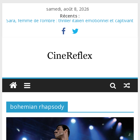
samedi, août 8, 2026
Récents :
Sara, femme de l’ombre : thriller italien émotionnel et captivant
Journal d’une fille larguée : nouvelle série suédoise sur Netflix
Aema : mini-série sur le tournage d’un film érotique devenu
culte
Glass Heart : excellente série musicale avec Takeru Satō
Olympo, saison 1 : nouvelle série qui séduira les fans de
« Elite »
bohemian rhapsody