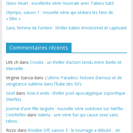
Glass Heart : excellente série musicale avec Takeru Satō
Olympo, saison 1 : nouvelle série qui séduira les fans de
« Elite »
Sara, femme de l’ombre : thriller italien émotionnel et captivant
Commentaires récents
Urb ch
dans
Crooks : un thriller d’action tendu entre Berlin et
Marseille
Virginie Garcia
dans
L’ultimo Paradiso: histoire d’amour et de
vengeance sublime dans l’Italie des 50’s
Isnel
dans
How it ends : thriller post-apocalyptique soporifique
(Netflix)
Journal d'une fille larguée : nouvelle série suédoise sur Netflix -
CineReflex
dans
Valeria : une série fun qui cause sexe sans
tabou
Rizzo
dans
Knokke Off, saison 3 : le tournage a débuté… en