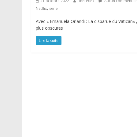
21 octobre 2022
cinereflex
Aucun commentai
,
Netflix
serie
Avec « Emanuela Orlandi : La disparue du Vatican« , 
plus obscures
Lire la suite