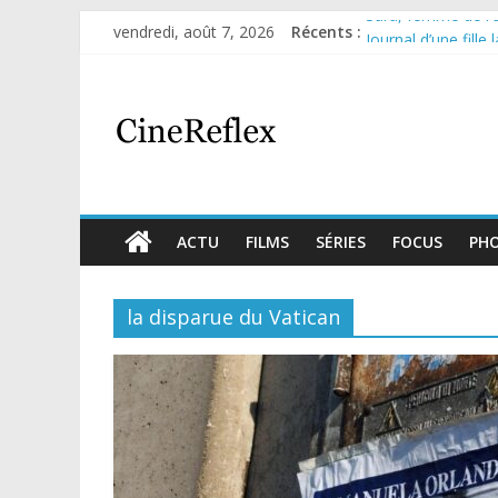
Sara, femme de l’om
vendredi, août 7, 2026
Récents :
Journal d’une fille
Aema : mini-série 
Glass Heart : exce
Olympo, saison 1 : 
ACTU
FILMS
SÉRIES
FOCUS
PH
la disparue du Vatican