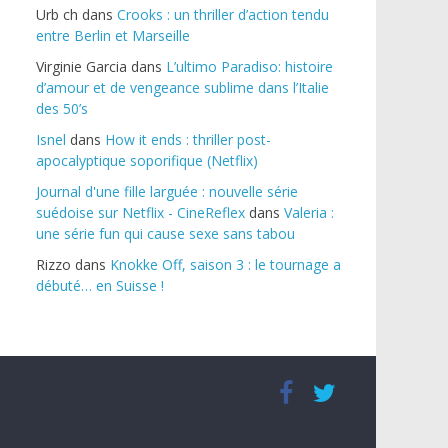
Urb ch
dans
Crooks : un thriller d’action tendu
entre Berlin et Marseille
Virginie Garcia
dans
L’ultimo Paradiso: histoire
d’amour et de vengeance sublime dans l’Italie
des 50’s
Isnel
dans
How it ends : thriller post-
apocalyptique soporifique (Netflix)
Journal d'une fille larguée : nouvelle série
suédoise sur Netflix - CineReflex
dans
Valeria :
une série fun qui cause sexe sans tabou
Rizzo
dans
Knokke Off, saison 3 : le tournage a
débuté… en Suisse !