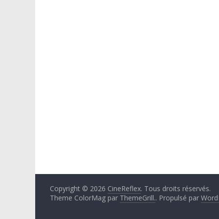
Copyright © 2026
CineReflex
. Tous droits réservés.
Theme ColorMag par
ThemeGrill.
. Propulsé par
Word