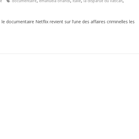
,
,
,
,
re
documentaire
emanuela orlandi
italie
la disparue du Vatican
le documentaire Netflix revient sur l’une des affaires criminelles les