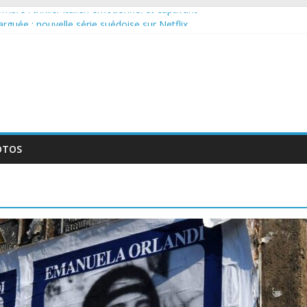
bre : thriller italien émotionnel et captivant
 larguée : nouvelle série suédoise sur Netflix
sur le tournage d’un film érotique devenu culte
llente série musicale avec Takeru Satō
nouvelle série qui séduira les fans de « Elite »
OTOS