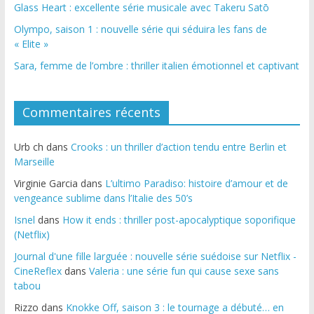
Glass Heart : excellente série musicale avec Takeru Satō
Olympo, saison 1 : nouvelle série qui séduira les fans de
« Elite »
Sara, femme de l’ombre : thriller italien émotionnel et captivant
Commentaires récents
Urb ch
dans
Crooks : un thriller d’action tendu entre Berlin et
Marseille
Virginie Garcia
dans
L’ultimo Paradiso: histoire d’amour et de
vengeance sublime dans l’Italie des 50’s
Isnel
dans
How it ends : thriller post-apocalyptique soporifique
(Netflix)
Journal d'une fille larguée : nouvelle série suédoise sur Netflix -
CineReflex
dans
Valeria : une série fun qui cause sexe sans
tabou
Rizzo
dans
Knokke Off, saison 3 : le tournage a débuté… en