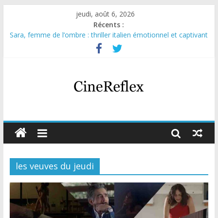
jeudi, août 6, 2026
Récents :
Sara, femme de l’ombre : thriller italien émotionnel et captivant
Journal d’une fille larguée : nouvelle série suédoise sur Netflix
Aema : mini-série sur le tournage d’un film érotique devenu
culte
Glass Heart : excellente série musicale avec Takeru Satō
Olympo, saison 1 : nouvelle série qui séduira les fans de
« Elite »
les veuves du jeudi