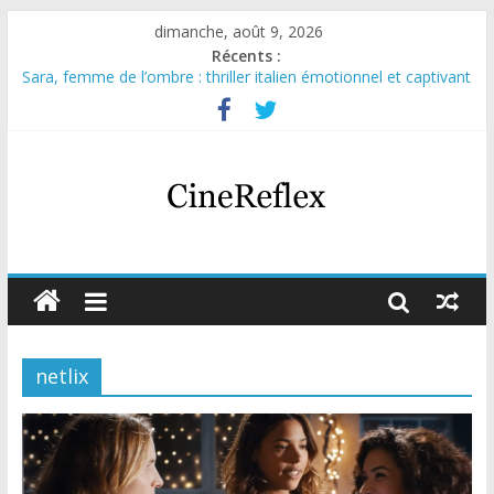
dimanche, août 9, 2026
Récents :
Sara, femme de l’ombre : thriller italien émotionnel et captivant
Journal d’une fille larguée : nouvelle série suédoise sur Netflix
Aema : mini-série sur le tournage d’un film érotique devenu
culte
Glass Heart : excellente série musicale avec Takeru Satō
Olympo, saison 1 : nouvelle série qui séduira les fans de
« Elite »
netlix