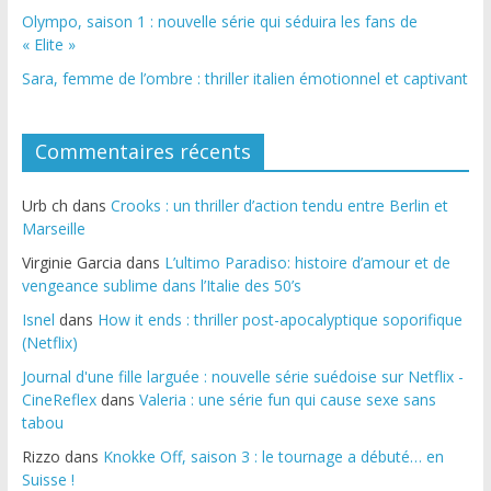
Olympo, saison 1 : nouvelle série qui séduira les fans de
« Elite »
Sara, femme de l’ombre : thriller italien émotionnel et captivant
Commentaires récents
Urb ch
dans
Crooks : un thriller d’action tendu entre Berlin et
Marseille
Virginie Garcia
dans
L’ultimo Paradiso: histoire d’amour et de
vengeance sublime dans l’Italie des 50’s
Isnel
dans
How it ends : thriller post-apocalyptique soporifique
(Netflix)
Journal d'une fille larguée : nouvelle série suédoise sur Netflix -
CineReflex
dans
Valeria : une série fun qui cause sexe sans
tabou
Rizzo
dans
Knokke Off, saison 3 : le tournage a débuté… en
Suisse !