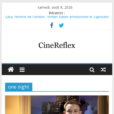
samedi, août 8, 2026
Récents :
Sara, femme de l’ombre : thriller italien émotionnel et captivant
Journal d’une fille larguée : nouvelle série suédoise sur Netflix
Aema : mini-série sur le tournage d’un film érotique devenu
culte
Glass Heart : excellente série musicale avec Takeru Satō
Olympo, saison 1 : nouvelle série qui séduira les fans de
« Elite »
one night