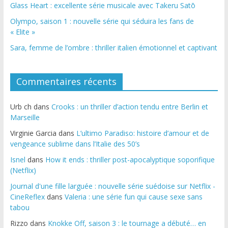
Glass Heart : excellente série musicale avec Takeru Satō
Olympo, saison 1 : nouvelle série qui séduira les fans de
« Elite »
Sara, femme de l’ombre : thriller italien émotionnel et captivant
Commentaires récents
Urb ch
dans
Crooks : un thriller d’action tendu entre Berlin et
Marseille
Virginie Garcia
dans
L’ultimo Paradiso: histoire d’amour et de
vengeance sublime dans l’Italie des 50’s
Isnel
dans
How it ends : thriller post-apocalyptique soporifique
(Netflix)
Journal d'une fille larguée : nouvelle série suédoise sur Netflix -
CineReflex
dans
Valeria : une série fun qui cause sexe sans
tabou
Rizzo
dans
Knokke Off, saison 3 : le tournage a débuté… en