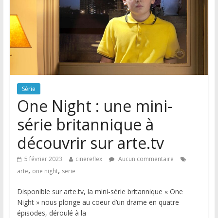
Série
One Night : une mini-
série britannique à
découvrir sur arte.tv
5 février 2023
cinereflex
Aucun commentaire
,
,
arte
one night
serie
Disponible sur arte.tv, la mini-série britannique « One
Night » nous plonge au coeur d’un drame en quatre
épisodes, déroulé à la