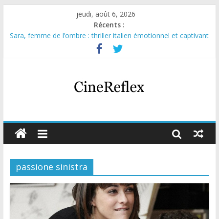
jeudi, août 6, 2026
Récents :
Sara, femme de l’ombre : thriller italien émotionnel et captivant
Journal d’une fille larguée : nouvelle série suédoise sur Netflix
Aema : mini-série sur le tournage d’un film érotique devenu
culte
Glass Heart : excellente série musicale avec Takeru Satō
Olympo, saison 1 : nouvelle série qui séduira les fans de
« Elite »
passione sinistra