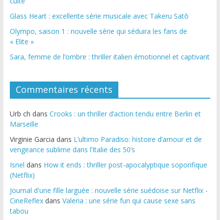
culte
Glass Heart : excellente série musicale avec Takeru Satō
Olympo, saison 1 : nouvelle série qui séduira les fans de
« Elite »
Sara, femme de l’ombre : thriller italien émotionnel et captivant
Commentaires récents
Urb ch
dans
Crooks : un thriller d’action tendu entre Berlin et
Marseille
Virginie Garcia
dans
L’ultimo Paradiso: histoire d’amour et de
vengeance sublime dans l’Italie des 50’s
Isnel
dans
How it ends : thriller post-apocalyptique soporifique
(Netflix)
Journal d'une fille larguée : nouvelle série suédoise sur Netflix -
CineReflex
dans
Valeria : une série fun qui cause sexe sans
tabou