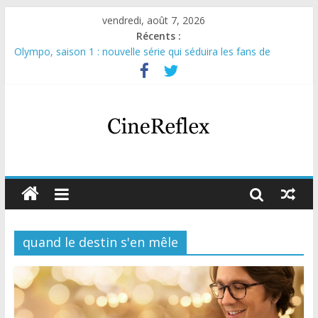
vendredi, août 7, 2026
Récents :
Olympo, saison 1 : nouvelle série qui séduira les fans de
« Elite »
Sara, femme de l’ombre : thriller italien émotionnel et captivant
Journal d’une fille larguée : nouvelle série suédoise sur Netflix
Aema : mini-série sur le tournage d’un film érotique devenu
culte
Glass Heart : excellente série musicale avec Takeru Satō
quand le destin s'en mêle