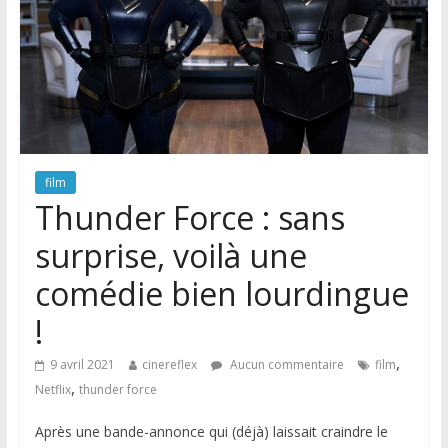
film
Thunder Force : sans
surprise, voilà une
comédie bien lourdingue
!
,
9 avril 2021
cinereflex
Aucun commentaire
film
,
Netflix
thunder force
Après une bande-annonce qui (déjà) laissait craindre le