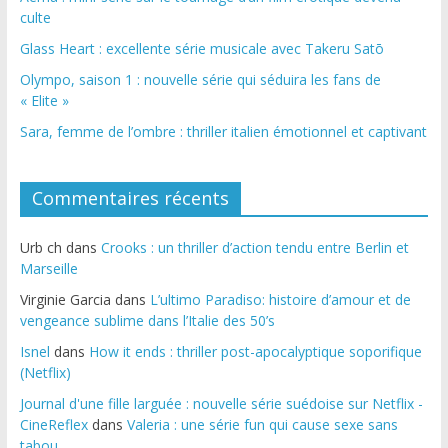
culte
Glass Heart : excellente série musicale avec Takeru Satō
Olympo, saison 1 : nouvelle série qui séduira les fans de
« Elite »
Sara, femme de l’ombre : thriller italien émotionnel et captivant
Commentaires récents
Urb ch
dans
Crooks : un thriller d’action tendu entre Berlin et
Marseille
Virginie Garcia
dans
L’ultimo Paradiso: histoire d’amour et de
vengeance sublime dans l’Italie des 50’s
Isnel
dans
How it ends : thriller post-apocalyptique soporifique
(Netflix)
Journal d'une fille larguée : nouvelle série suédoise sur Netflix -
CineReflex
dans
Valeria : une série fun qui cause sexe sans
tabou