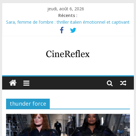
jeudi, août 6, 2026
Récents :
Sara, femme de l’ombre : thriller italien émotionnel et captivant
Journal d’une fille larguée : nouvelle série suédoise sur Netflix
Aema : mini-série sur le tournage d’un film érotique devenu
culte
Glass Heart : excellente série musicale avec Takeru Satō
Olympo, saison 1 : nouvelle série qui séduira les fans de
« Elite »
thunder force