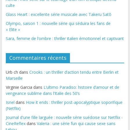
culte
Glass Heart : excellente série musicale avec Takeru Satō
Olympo, saison 1 : nouvelle série qui séduira les fans de
« Elite »
Sara, femme de l’ombre : thriller italien émotionnel et captivant
Commentaires récents
Urb ch
dans
Crooks : un thriller d’action tendu entre Berlin et
Marseille
Virginie Garcia
dans
L’ultimo Paradiso: histoire d’amour et de
vengeance sublime dans l’Italie des 50’s
Isnel
dans
How it ends : thriller post-apocalyptique soporifique
(Netflix)
Journal d'une fille larguée : nouvelle série suédoise sur Netflix -
CineReflex
dans
Valeria : une série fun qui cause sexe sans
tabou