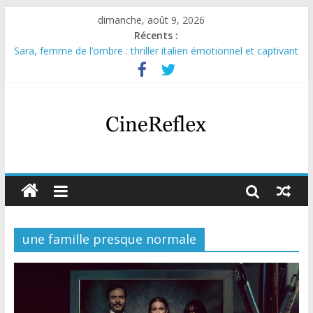
dimanche, août 9, 2026
Récents :
Sara, femme de l’ombre : thriller italien émotionnel et captivant
Journal d’une fille larguée : nouvelle série suédoise sur Netflix
Aema : mini-série sur le tournage d’un film érotique devenu
culte
Glass Heart : excellente série musicale avec Takeru Satō
Olympo, saison 1 : nouvelle série qui séduira les fans de
« Elite »
une famille presque normale