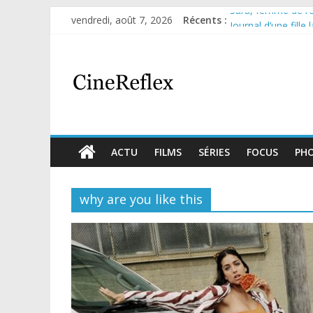
Sara, femme de l’om
vendredi, août 7, 2026
Récents :
Journal d’une fille
Aema : mini-série 
Glass Heart : exce
Olympo, saison 1 : 
ACTU
FILMS
SÉRIES
FOCUS
PH
why are you like this