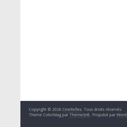
Copyright © 2026
CineReflex
. Tous droits réservés.
Theme ColorMag par
ThemeGrill.
. Propulsé par
Word