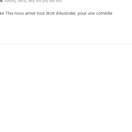
,
,
Netflix
serie
why are you like this
e This nous arrive tout droit d’Australie, pour une comédie