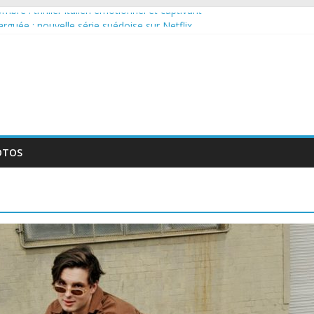
bre : thriller italien émotionnel et captivant
 larguée : nouvelle série suédoise sur Netflix
sur le tournage d’un film érotique devenu culte
llente série musicale avec Takeru Satō
nouvelle série qui séduira les fans de « Elite »
OTOS