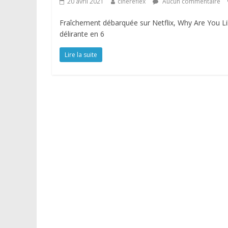
20 avril 2021
cinereflex
Aucun commentaire
Fraîchement débarquée sur Netflix, Why Are You Lik
délirante en 6
Lire la suite