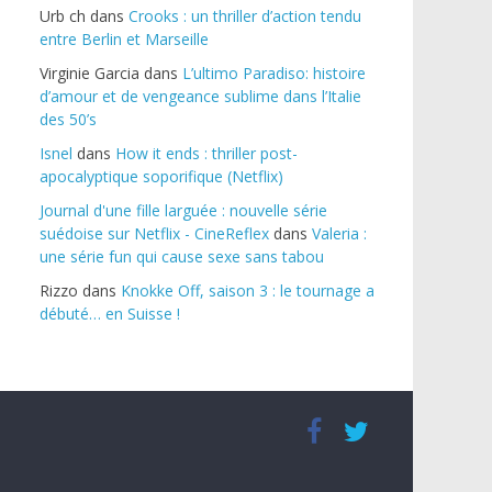
Urb ch
dans
Crooks : un thriller d’action tendu
entre Berlin et Marseille
Virginie Garcia
dans
L’ultimo Paradiso: histoire
d’amour et de vengeance sublime dans l’Italie
des 50’s
Isnel
dans
How it ends : thriller post-
apocalyptique soporifique (Netflix)
Journal d'une fille larguée : nouvelle série
suédoise sur Netflix - CineReflex
dans
Valeria :
une série fun qui cause sexe sans tabou
Rizzo
dans
Knokke Off, saison 3 : le tournage a
débuté… en Suisse !