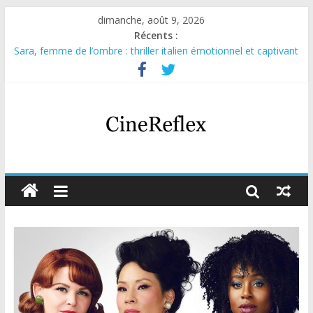
dimanche, août 9, 2026
Récents :
Sara, femme de l’ombre : thriller italien émotionnel et captivant
Journal d’une fille larguée : nouvelle série suédoise sur Netflix
Aema : mini-série sur le tournage d’un film érotique devenu
culte
Glass Heart : excellente série musicale avec Takeru Satō
Olympo, saison 1 : nouvelle série qui séduira les fans de
« Elite »