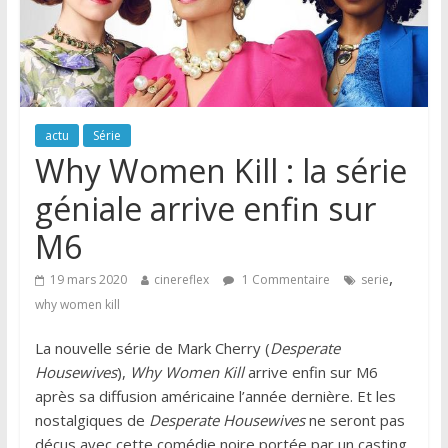
actu
Série
Why Women Kill : la série
géniale arrive enfin sur
M6
,
19 mars 2020
cinereflex
1 Commentaire
serie
why women kill
La nouvelle série de Mark Cherry (
Desperate
Housewives
),
Why Women Kill
arrive enfin sur M6
après sa diffusion américaine l’année dernière. Et les
nostalgiques de
Desperate Housewives
ne seront pas
déçus avec cette comédie noire portée par un casting