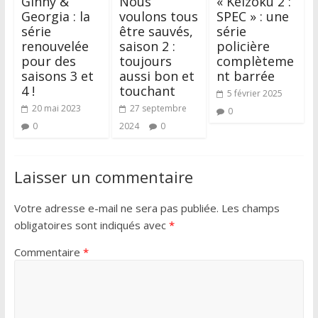
Ginny &
Nous
« Keizoku 2 :
Georgia : la
voulons tous
SPEC » : une
série
être sauvés,
série
renouvelée
saison 2 :
policière
pour des
toujours
complèteme
saisons 3 et
aussi bon et
nt barrée
4 !
touchant
5 février 2025
20 mai 2023
27 septembre
0
0
2024
0
Laisser un commentaire
Votre adresse e-mail ne sera pas publiée.
Les champs
obligatoires sont indiqués avec
*
Commentaire
*