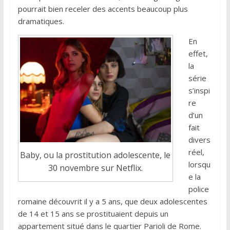
pourrait bien receler des accents beaucoup plus
dramatiques.
En
effet,
la
série
s’inspi
re
d’un
fait
divers
réel,
Baby, ou la prostitution adolescente, le
lorsqu
30 novembre sur Netflix.
e la
police
romaine découvrit il y a 5 ans, que deux adolescentes
de 14 et 15 ans se prostituaient depuis un
appartement situé dans le quartier Parioli de Rome.