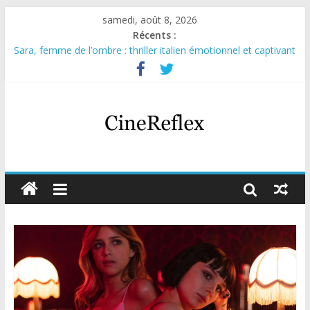
samedi, août 8, 2026
Récents :
Sara, femme de l’ombre : thriller italien émotionnel et captivant
Journal d’une fille larguée : nouvelle série suédoise sur Netflix
Aema : mini-série sur le tournage d’un film érotique devenu
culte
Glass Heart : excellente série musicale avec Takeru Satō
Olympo, saison 1 : nouvelle série qui séduira les fans de
« Elite »