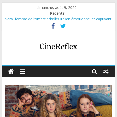
dimanche, août 9, 2026
Récents :
Sara, femme de l’ombre : thriller italien émotionnel et captivant
Journal d’une fille larguée : nouvelle série suédoise sur Netflix
Aema : mini-série sur le tournage d’un film érotique devenu
culte
Glass Heart : excellente série musicale avec Takeru Satō
Olympo, saison 1 : nouvelle série qui séduira les fans de
« Elite »