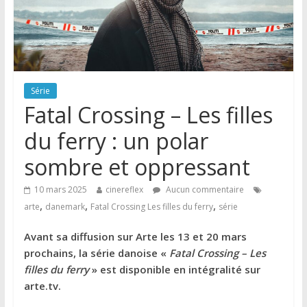
Série
Fatal Crossing – Les filles
du ferry : un polar
sombre et oppressant
10 mars 2025
cinereflex
Aucun commentaire
,
,
,
arte
danemark
Fatal Crossing Les filles du ferry
série
Avant sa diffusion sur Arte les 13 et 20 mars
prochains, la série danoise «
Fatal Crossing – Les
filles du ferry
» est disponible en intégralité sur
arte.tv.