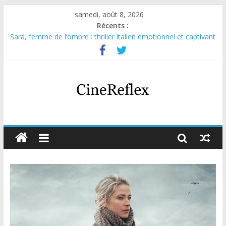
samedi, août 8, 2026
Récents :
Sara, femme de l’ombre : thriller italien émotionnel et captivant
Journal d’une fille larguée : nouvelle série suédoise sur Netflix
Aema : mini-série sur le tournage d’un film érotique devenu
culte
Glass Heart : excellente série musicale avec Takeru Satō
Olympo, saison 1 : nouvelle série qui séduira les fans de
« Elite »