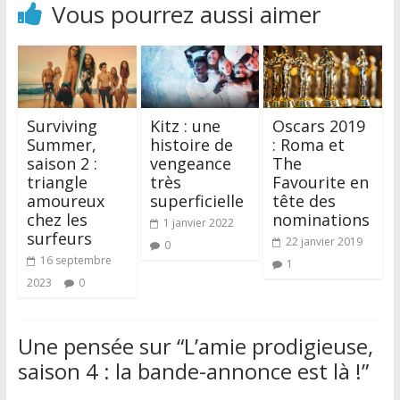
Vous pourrez aussi aimer
Surviving
Kitz : une
Oscars 2019
Summer,
histoire de
: Roma et
saison 2 :
vengeance
The
triangle
très
Favourite en
amoureux
superficielle
tête des
chez les
nominations
1 janvier 2022
surfeurs
22 janvier 2019
0
16 septembre
1
2023
0
Une pensée sur “
L’amie prodigieuse,
saison 4 : la bande-annonce est là !
”