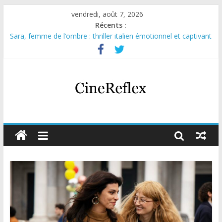
vendredi, août 7, 2026
Récents :
Sara, femme de l’ombre : thriller italien émotionnel et captivant
Journal d’une fille larguée : nouvelle série suédoise sur Netflix
Aema : mini-série sur le tournage d’un film érotique devenu
culte
Glass Heart : excellente série musicale avec Takeru Satō
Olympo, saison 1 : nouvelle série qui séduira les fans de
« Elite »