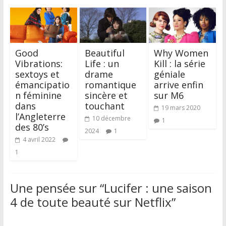
Good
Beautiful
Why Women
Vibrations:
Life : un
Kill : la série
sextoys et
drame
géniale
émancipatio
romantique
arrive enfin
n féminine
sincère et
sur M6
dans
touchant
19 mars 2020
l’Angleterre
10 décembre
1
des 80’s
2024
1
4 avril 2022
1
Une pensée sur “
Lucifer : une saison
4 de toute beauté sur Netflix
”