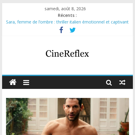
samedi, août 8, 2026
Récents :
Sara, femme de l’ombre : thriller italien émotionnel et captivant
Journal d’une fille larguée : nouvelle série suédoise sur Netflix
Aema : mini-série sur le tournage d’un film érotique devenu
culte
Glass Heart : excellente série musicale avec Takeru Satō
Olympo, saison 1 : nouvelle série qui séduira les fans de
« Elite »