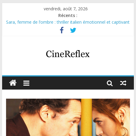
vendredi, août 7, 2026
Récents :
Sara, femme de l’ombre : thriller italien émotionnel et captivant
Journal d’une fille larguée : nouvelle série suédoise sur Netflix
Aema : mini-série sur le tournage d’un film érotique devenu
culte
Glass Heart : excellente série musicale avec Takeru Satō
Olympo, saison 1 : nouvelle série qui séduira les fans de
« Elite »