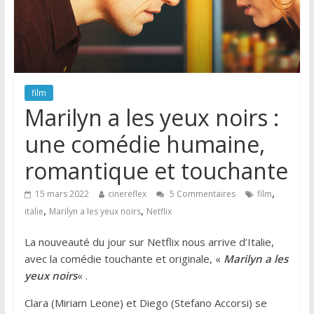
film
Marilyn a les yeux noirs :
une comédie humaine,
romantique et touchante
,
15 mars 2022
cinereflex
5 Commentaires
film
,
,
italie
Marilyn a les yeux noirs
Netflix
La nouveauté du jour sur Netflix nous arrive d’Italie,
avec la comédie touchante et originale, «
Marilyn a les
yeux noirs
« .
Clara (Miriam Leone) et Diego (Stefano Accorsi) se