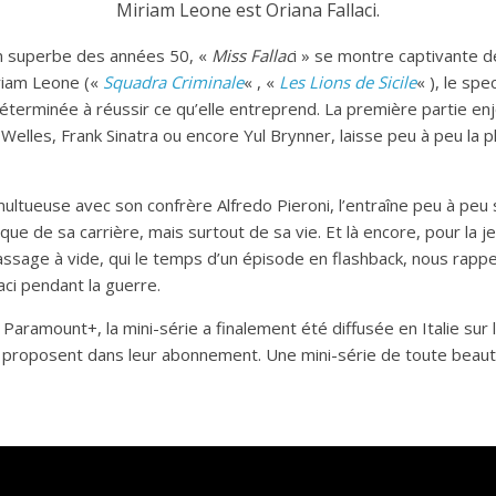
Miriam Leone est Oriana Fallaci.
on superbe des années 50, «
Miss Fallac
i » se montre captivante 
riam Leone («
Squadra Criminale
« , «
Les Lions de Sicile
« ), le spe
erminée à réussir ce qu’elle entreprend. La première partie enjo
lles, Frank Sinatra ou encore Yul Brynner, laisse peu à peu la p
umultueuse avec son confrère Alfredo Pieroni, l’entraîne peu à peu
isque de sa carrière, mais surtout de sa vie. Et là encore, pour la
assage à vide, qui le temps d’un épisode en flashback, nous rappe
aci pendant la guerre.
 Paramount+, la mini-série a finalement été diffusée en Italie sur 
s proposent dans leur abonnement. Une mini-série de toute beauté