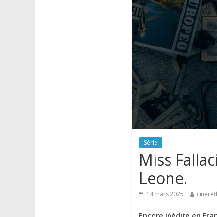
Série
Miss Falla
Leone.
14 mars 2025
cineref
Encore inédite en Fran