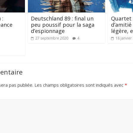
 :
Deutschland 89 : final un
Quartet 
eance
peu poussif pour la saga
d’amitié
d’espionnage
légère, 
27 septembre 2020
4
18 janvier
entaire
era pas publiée.
Les champs obligatoires sont indiqués avec
*