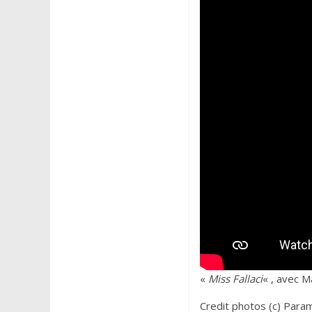
«
Miss Fallaci
« , avec M
Credit photos (c) Param