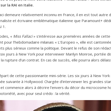
sur la RAI en Italie.
laci demeure relativement inconnu en France, il en est tout autre 
urnaliste et écrivaine emblématique italienne que Paramount+ dédi
I 1.
odes, «
Miss Fallaci
» s’intéresse aux premières années de cette 
ant pour l’hebdomadaire milanais « L’Europeo », elle est cantonnée
ets plus sérieux comme la politique. Devant le refus de son rédacte
r six jours à New York pour interviewer Marilyn Monroe, portée d
la rupture d’un contrat. En cas de succès, elle pourra alors délai
départ de cette passionnante mini-série. Les six jours à New York n
nnée suivante à Hollywood. Chargée d’interviewer les grandes sta
, et commence alors à décrire l’envers du décor du microcosme 
notoriété, avec pour seul crédo : la vérité.