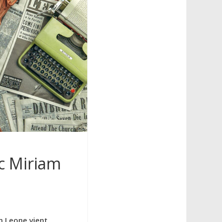
ec Miriam
am Leone vient