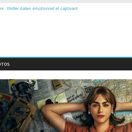
 : thriller italien émotionnel et captivant
guée : nouvelle série suédoise sur Netflix
le tournage d’un film érotique devenu culte
te série musicale avec Takeru Satō
elle série qui séduira les fans de « Elite »
OTOS