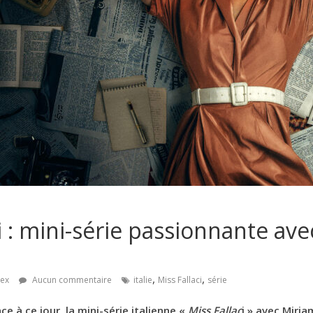
ci : mini-série passionnante av
,
,
lex
Aucun commentaire
italie
Miss Fallaci
série
ce à ce jour, la mini-série italienne «
Miss Fallac
i » avec Miri