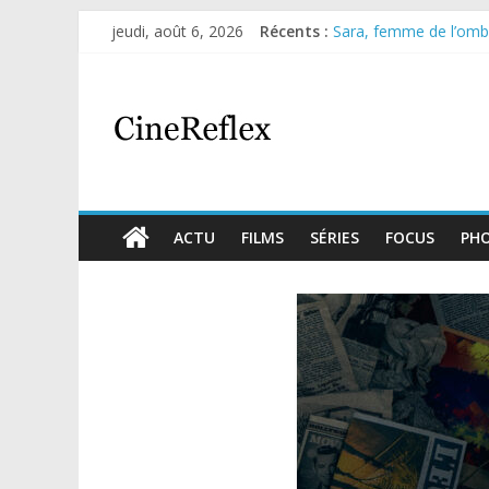
jeudi, août 6, 2026
Récents :
Sara, femme de l’ombre
Journal d’une fille lar
Aema : mini-série sur 
Glass Heart : excellen
Olympo, saison 1 : nouv
ACTU
FILMS
SÉRIES
FOCUS
PH