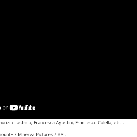
aurizio Lastrico, Francesca Agostini, Francesco Colella, etc…
ount+ / Minerva Pictures / RAI.