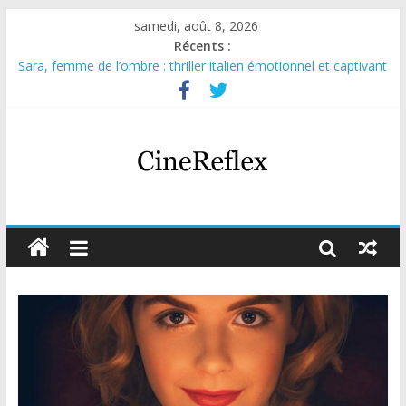
samedi, août 8, 2026
Récents :
Sara, femme de l’ombre : thriller italien émotionnel et captivant
Journal d’une fille larguée : nouvelle série suédoise sur Netflix
Aema : mini-série sur le tournage d’un film érotique devenu
culte
Glass Heart : excellente série musicale avec Takeru Satō
Olympo, saison 1 : nouvelle série qui séduira les fans de
« Elite »