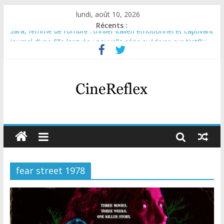
lundi, août 10, 2026
Récents :
Sara, femme de l’ombre : thriller italien émotionnel et captivant
Journal d’une fille larguée : nouvelle série suédoise sur Netflix
Aema : mini-série sur le tournage d’un film érotique devenu
culte
Glass Heart : excellente série musicale avec Takeru Satō
Olympo, saison 1 : nouvelle série qui séduira les fans de
« Elite »
fear street 1978