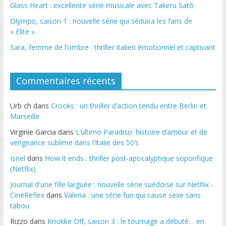
Glass Heart : excellente série musicale avec Takeru Satō
Olympo, saison 1 : nouvelle série qui séduira les fans de
« Elite »
Sara, femme de l’ombre : thriller italien émotionnel et captivant
Commentaires récents
Urb ch
dans
Crooks : un thriller d’action tendu entre Berlin et
Marseille
Virginie Garcia
dans
L’ultimo Paradiso: histoire d’amour et de
vengeance sublime dans l’Italie des 50’s
Isnel
dans
How it ends : thriller post-apocalyptique soporifique
(Netflix)
Journal d'une fille larguée : nouvelle série suédoise sur Netflix -
CineReflex
dans
Valeria : une série fun qui cause sexe sans
tabou
Rizzo
dans
Knokke Off, saison 3 : le tournage a débuté… en