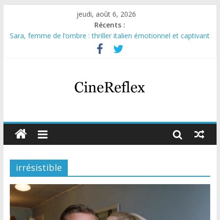
jeudi, août 6, 2026
Récents :
Sara, femme de l’ombre : thriller italien émotionnel et captivant
Journal d’une fille larguée : nouvelle série suédoise sur Netflix
Aema : mini-série sur le tournage d’un film érotique devenu
culte
Glass Heart : excellente série musicale avec Takeru Satō
Olympo, saison 1 : nouvelle série qui séduira les fans de
« Elite »
irrésistible