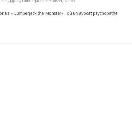
,
,
,
film
japon
Lumberjack the Monster
Netflix
 japonais « Lumberjack the Monster« , où un avocat psychopathe