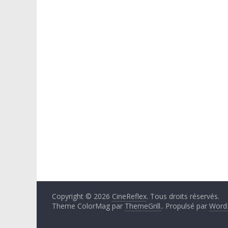
Copyright © 2026
CineReflex
. Tous droits réservés.
Theme ColorMag par
ThemeGrill.
. Propulsé par
Word