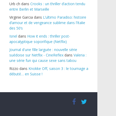
Urb ch
dans
Crooks : un thriller d’action tendu
entre Berlin et Marseille
Virginie Garcia
dans
L’ultimo Paradiso: histoire
d’amour et de vengeance sublime dans l’Italie
des 50’s
Isnel
dans
How it ends : thriller post-
apocalyptique soporifique (Netflix)
Journal d'une fille larguée : nouvelle série
suédoise sur Netflix - CineReflex
dans
Valeria :
une série fun qui cause sexe sans tabou
Rizzo
dans
Knokke Off, saison 3 : le tournage a
débuté… en Suisse !