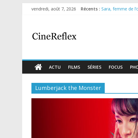
vendredi, août 7, 2026
Récents :
Sara, femme de l’om
Journal d’une fille
Aema : mini-série 
Glass Heart : exce
Olympo, saison 1 : 
ACTU
FILMS
SÉRIES
FOCUS
PH
Lumberjack the Monster