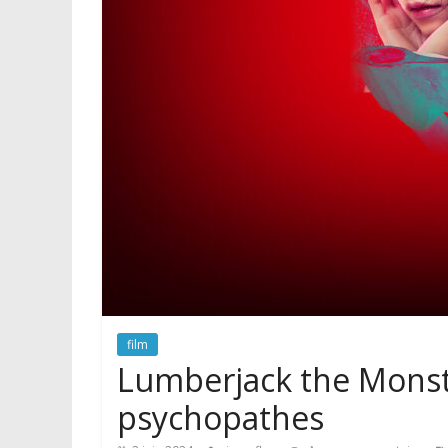
film
Lumberjack the Monste
psychopathes