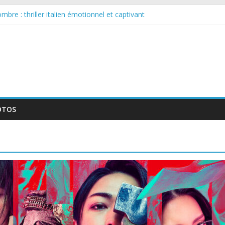
bre : thriller italien émotionnel et captivant
 larguée : nouvelle série suédoise sur Netflix
sur le tournage d’un film érotique devenu culte
llente série musicale avec Takeru Satō
nouvelle série qui séduira les fans de « Elite »
OTOS