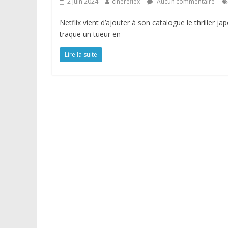
2 juin 2024
cinereflex
Aucun commentaire
Netflix vient d’ajouter à son catalogue le thriller
traque un tueur en
Lire la suite