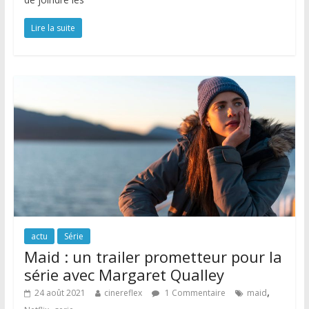
Lire la suite
actu
Série
Maid : un trailer prometteur pour la
série avec Margaret Qualley
,
24 août 2021
cinereflex
1 Commentaire
maid
,