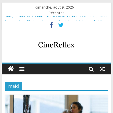
dimanche, août 9, 2026
Récents :
Sara, femme de l’ombre : thriller italien émotionnel et captivant
Journal d’une fille larguée : nouvelle série suédoise sur Netflix
Aema : mini-série sur le tournage d’un film érotique devenu
culte
Glass Heart : excellente série musicale avec Takeru Satō
Olympo, saison 1 : nouvelle série qui séduira les fans de
« Elite »
maid