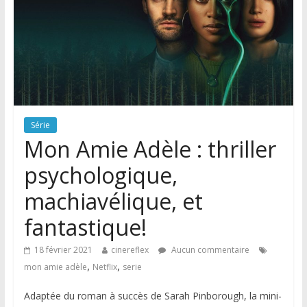
Série
Mon Amie Adèle : thriller
psychologique,
machiavélique, et
fantastique!
18 février 2021
cinereflex
Aucun commentaire
,
,
mon amie adèle
Netflix
serie
Adaptée du roman à succès de Sarah Pinborough, la mini-