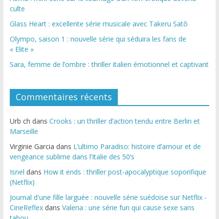
culte
Glass Heart : excellente série musicale avec Takeru Satō
Olympo, saison 1 : nouvelle série qui séduira les fans de
« Elite »
Sara, femme de l’ombre : thriller italien émotionnel et captivant
Commentaires récents
Urb ch
dans
Crooks : un thriller d’action tendu entre Berlin et
Marseille
Virginie Garcia
dans
L’ultimo Paradiso: histoire d’amour et de
vengeance sublime dans l’Italie des 50’s
Isnel
dans
How it ends : thriller post-apocalyptique soporifique
(Netflix)
Journal d'une fille larguée : nouvelle série suédoise sur Netflix -
CineReflex
dans
Valeria : une série fun qui cause sexe sans
tabou