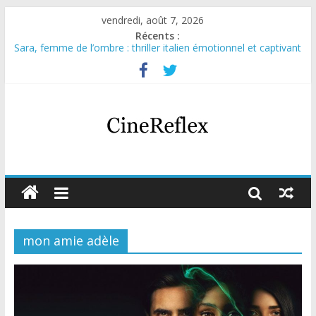
vendredi, août 7, 2026
Récents :
Sara, femme de l’ombre : thriller italien émotionnel et captivant
Journal d’une fille larguée : nouvelle série suédoise sur Netflix
Aema : mini-série sur le tournage d’un film érotique devenu
culte
Glass Heart : excellente série musicale avec Takeru Satō
Olympo, saison 1 : nouvelle série qui séduira les fans de
« Elite »
mon amie adèle