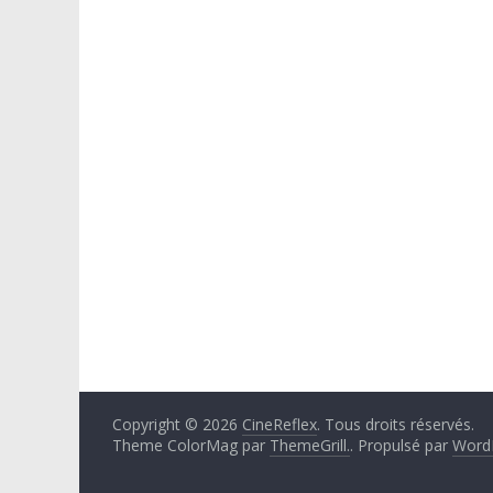
Copyright © 2026
CineReflex
. Tous droits réservés.
Theme ColorMag par
ThemeGrill.
. Propulsé par
Word