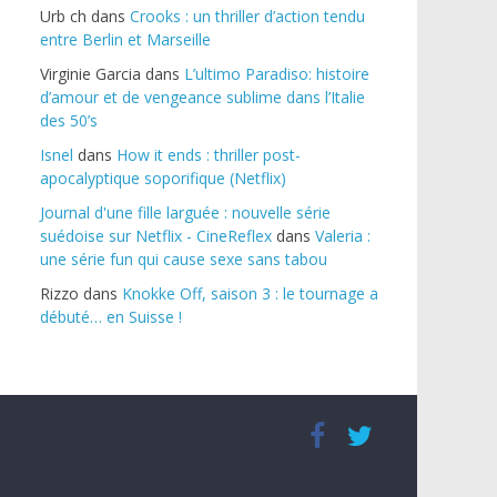
Urb ch
dans
Crooks : un thriller d’action tendu
entre Berlin et Marseille
Virginie Garcia
dans
L’ultimo Paradiso: histoire
d’amour et de vengeance sublime dans l’Italie
des 50’s
Isnel
dans
How it ends : thriller post-
apocalyptique soporifique (Netflix)
Journal d'une fille larguée : nouvelle série
suédoise sur Netflix - CineReflex
dans
Valeria :
une série fun qui cause sexe sans tabou
Rizzo
dans
Knokke Off, saison 3 : le tournage a
débuté… en Suisse !