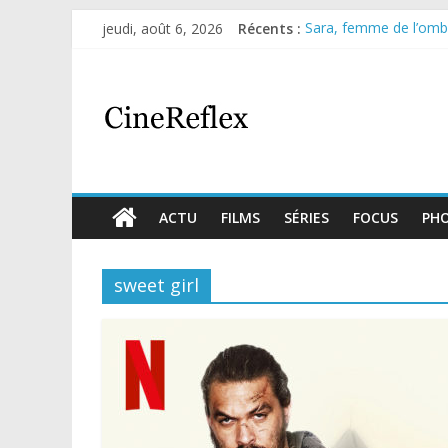
jeudi, août 6, 2026
Récents :
Sara, femme de l’ombre
Journal d’une fille lar
Aema : mini-série sur 
Glass Heart : excellen
Olympo, saison 1 : nouv
ACTU
FILMS
SÉRIES
FOCUS
PH
sweet girl