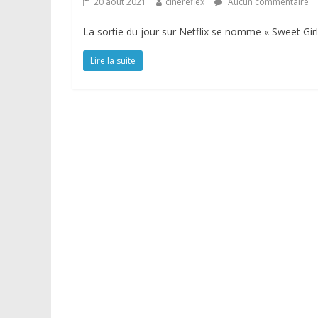
20 août 2021
cinereflex
Aucun commentaire
La sortie du jour sur Netflix se nomme « Sweet Girl
Lire la suite