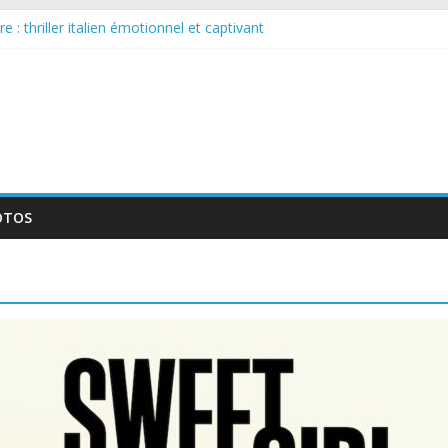
 : thriller italien émotionnel et captivant
guée : nouvelle série suédoise sur Netflix
le tournage d’un film érotique devenu culte
te série musicale avec Takeru Satō
elle série qui séduira les fans de « Elite »
OTOS