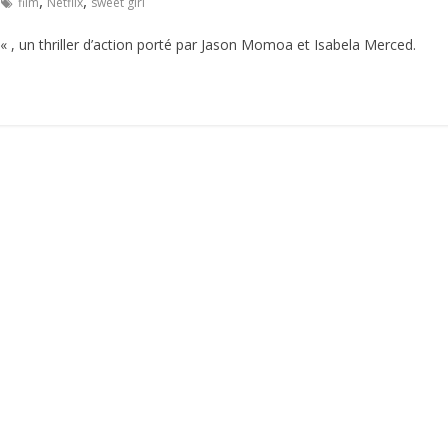
,
,
film
Netflix
sweet girl
« , un thriller d’action porté par Jason Momoa et Isabela Merced.