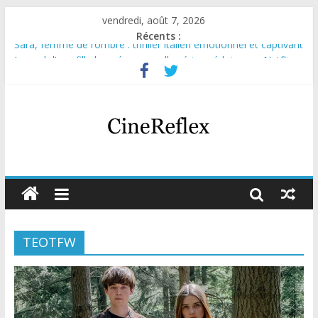
vendredi, août 7, 2026
Récents :
Sara, femme de l’ombre : thriller italien émotionnel et captivant
Journal d’une fille larguée : nouvelle série suédoise sur Netflix
Aema : mini-série sur le tournage d’un film érotique devenu
culte
Glass Heart : excellente série musicale avec Takeru Satō
Olympo, saison 1 : nouvelle série qui séduira les fans de
« Elite »
TEOTFW