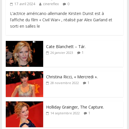
17 avril 2024
cinereflex
0
L’actrice américano-allemande Kirsten Dunst est à
l’affiche du film « Civil War« , réalisé par Alex Garland et
sorti en salles le
Cate Blanchett – Tár.
1
26 janvier 2023
Christina Ricci, « Mercredi ».
1
28 novembre 2022
Holliday Grainger, The Capture.
1
14 septembre 2022