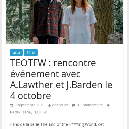
actu
Série
TEOTFW : rencontre
événement avec
A.Lawther et J.Barden le
4 octobre
9 septembre 2019
cinereflex
1 Commentaire
,
,
Netflix
serie
TEOTFW
Fans de la série The End of the F***ing World, cet