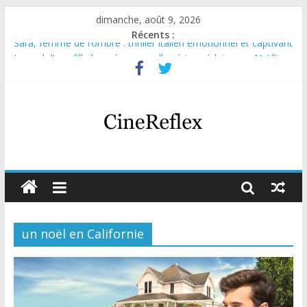
dimanche, août 9, 2026
Récents :
Sara, femme de l’ombre : thriller italien émotionnel et captivant
Journal d’une fille larguée : nouvelle série suédoise sur Netflix
Aema : mini-série sur le tournage d’un film érotique devenu
culte
Glass Heart : excellente série musicale avec Takeru Satō
Olympo, saison 1 : nouvelle série qui séduira les fans de
« Elite »
un noël en Californie