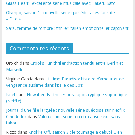
Glass Heart : excellente série musicale avec Takeru Satō
Olympo, saison 1 : nouvelle série qui séduira les fans de
« Elite »
Sara, femme de l’ombre : thriller italien émotionnel et captivant
Commentaires récents
Urb ch
dans
Crooks : un thriller d’action tendu entre Berlin et
Marseille
Virginie Garcia
dans
L’ultimo Paradiso: histoire d’amour et de
vengeance sublime dans l’Italie des 50’s
Isnel
dans
How it ends : thriller post-apocalyptique soporifique
(Netflix)
Journal d'une fille larguée : nouvelle série suédoise sur Netflix -
CineReflex
dans
Valeria : une série fun qui cause sexe sans
tabou
Rizzo
dans
Knokke Off, saison 3 : le tournage a débuté… en