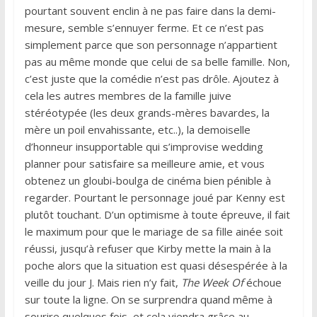
pourtant souvent enclin à ne pas faire dans la demi-
mesure, semble s’ennuyer ferme. Et ce n’est pas
simplement parce que son personnage n’appartient
pas au même monde que celui de sa belle famille. Non,
c’est juste que la comédie n’est pas drôle. Ajoutez à
cela les autres membres de la famille juive
stéréotypée (les deux grands-mères bavardes, la
mère un poil envahissante, etc..), la demoiselle
d’honneur insupportable qui s’improvise wedding
planner pour satisfaire sa meilleure amie, et vous
obtenez un gloubi-boulga de cinéma bien pénible à
regarder. Pourtant le personnage joué par Kenny est
plutôt touchant. D’un optimisme à toute épreuve, il fait
le maximum pour que le mariage de sa fille ainée soit
réussi, jusqu’à refuser que Kirby mette la main à la
poche alors que la situation est quasi désespérée à la
veille du jour J. Mais rien n’y fait,
The Week Of
échoue
sur toute la ligne. On se surprendra quand même à
sourire quelques fois, et cela viendra grâce au