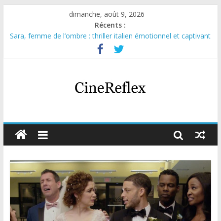
dimanche, août 9, 2026
Récents :
Sara, femme de l’ombre : thriller italien émotionnel et captivant
Journal d’une fille larguée : nouvelle série suédoise sur Netflix
Aema : mini-série sur le tournage d’un film érotique devenu
culte
Glass Heart : excellente série musicale avec Takeru Satō
Olympo, saison 1 : nouvelle série qui séduira les fans de
« Elite »