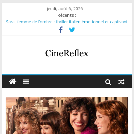
jeudi, août 6, 2026
Récents :
Sara, femme de l’ombre : thriller italien émotionnel et captivant
Journal d’une fille larguée : nouvelle série suédoise sur Netflix
Aema : mini-série sur le tournage d’un film érotique devenu
culte
Glass Heart : excellente série musicale avec Takeru Satō
Olympo, saison 1 : nouvelle série qui séduira les fans de
« Elite »