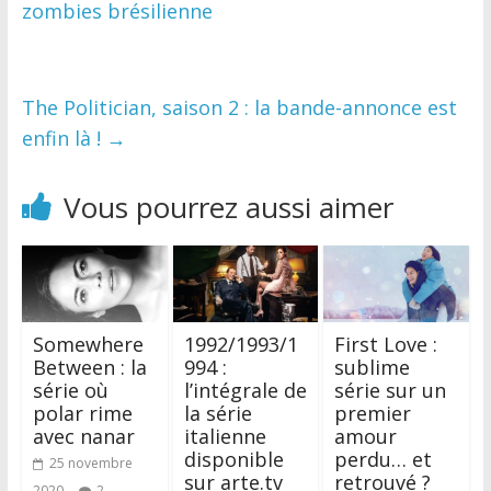
zombies brésilienne
The Politician, saison 2 : la bande-annonce est
enfin là !
→
Vous pourrez aussi aimer
Somewhere
1992/1993/1
First Love :
Between : la
994 :
sublime
série où
l’intégrale de
série sur un
polar rime
la série
premier
avec nanar
italienne
amour
disponible
perdu… et
25 novembre
sur arte.tv
retrouvé ?
2020
2