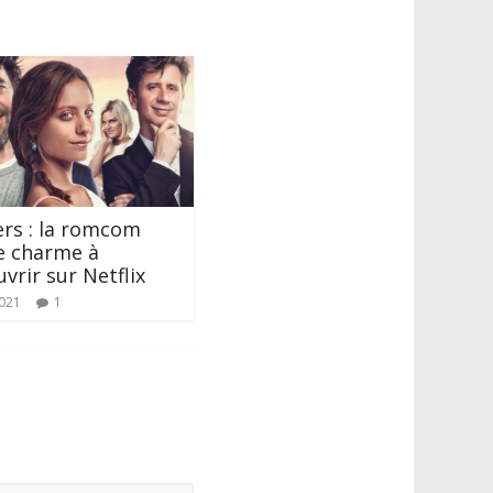
rs : la romcom
e charme à
uvrir sur Netflix
2021
1