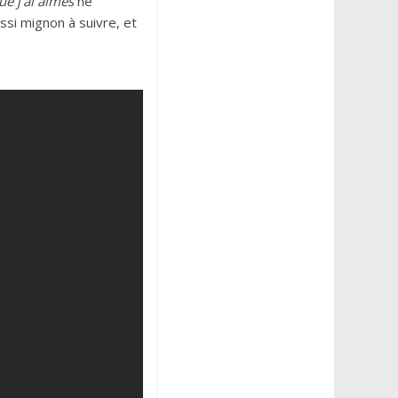
ue j’ai aimés
ne
ssi mignon à suivre, et