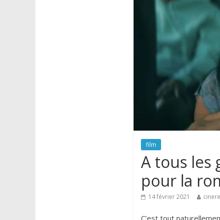
film
A tous les 
pour la r
14 février 2021
cinere
C’est tout naturellement