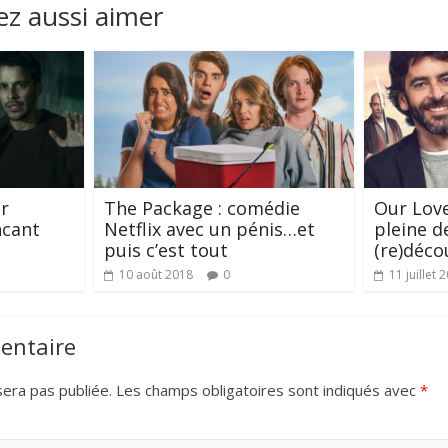
z aussi aimer
er
The Package : comédie
Our Love
ncant
Netflix avec un pénis…et
pleine d
puis c’est tout
(re)déco
10 août 2018
0
11 juillet 
entaire
era pas publiée.
Les champs obligatoires sont indiqués avec
*