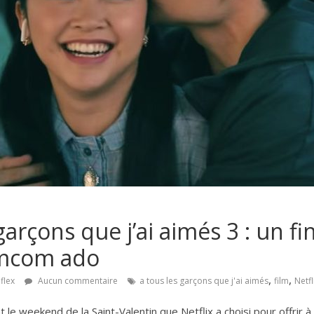
garçons que j’ai aimés 3 : un fi
omcom ado
,
,
flex
Aucun commentaire
a tous les garçons que j'ai aimés
film
Netfl
 le weekend de la Saint-Valentin que Netflix a choisi pour offrir à