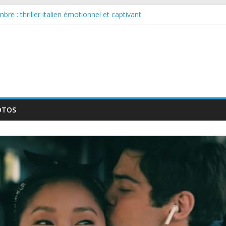
ouvelle série qui séduira les fans de « Elite »
re : thriller italien émotionnel et captivant
arguée : nouvelle série suédoise sur Netflix
ur le tournage d’un film érotique devenu culte
lente série musicale avec Takeru Satō
OTOS