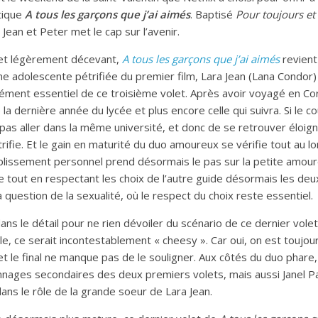
tique
A tous les garçons que j’ai aimés
. Baptisé
Pour toujours et
Jean et Peter met le cap sur l’avenir.
et légèrement décevant,
A tous les garçons que j’ai aimés
revient
une adolescente pétrifiée du premier film, Lara Jean (Lana Condor)
lément essentiel de ce troisième volet. Après avoir voyagé en C
la dernière année du lycée et plus encore celle qui suivra. Si le co
e pas aller dans la même université, et donc de se retrouver éloi
rifie. Et le gain en maturité du duo amoureux se vérifie tout au lo
plissement personnel prend désormais le pas sur la petite amour
re tout en respectant les choix de l’autre guide désormais les deu
 question de la sexualité, où le respect du choix reste essentiel.
s le détail pour ne rien dévoiler du scénario de ce dernier volet.
, ce serait incontestablement « cheesy ». Car oui, on est toujour
t le final ne manque pas de le souligner. Aux côtés du duo phare
ages secondaires des deux premiers volets, mais aussi Janel P
dans le rôle de la grande soeur de Lara Jean.