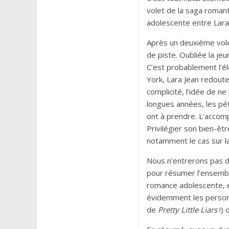
volet de la saga roman
adolescente entre Lara 
Après un deuxième vol
de piste. Oubliée la je
C’est probablement l’é
York, Lara Jean redoute 
complicité, l’idée de n
longues années, les pét
ont à prendre. L’accom
Privilégier son bien-êt
notamment le cas sur la
Nous n’entrerons pas dan
pour résumer l’ensemble
romance adolescente, e
évidemment les personn
de
Pretty Little Liars
!) 