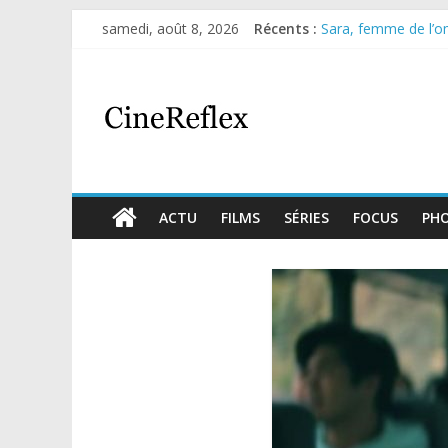
Olympo, saison 1 : n
samedi, août 8, 2026
Récents :
Sara, femme de l’omb
Journal d’une fille l
Aema : mini-série s
Glass Heart : excel
ACTU
FILMS
SÉRIES
FOCUS
PH