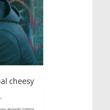
nal cheesy
ix
 ses abonnés l’ultime