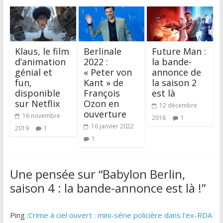
Klaus, le film
Berlinale
Future Man :
d’animation
2022 :
la bande-
génial et
« Peter von
annonce de
fun,
Kant » de
la saison 2
disponible
François
est là
sur Netflix
Ozon en
12 décembre
ouverture
16 novembre
2018
1
16 janvier 2022
2019
1
1
Une pensée sur “
Babylon Berlin,
saison 4 : la bande-annonce est là !
”
Ping :
Crime à ciel ouvert : mini-série policière dans l'ex-RDA