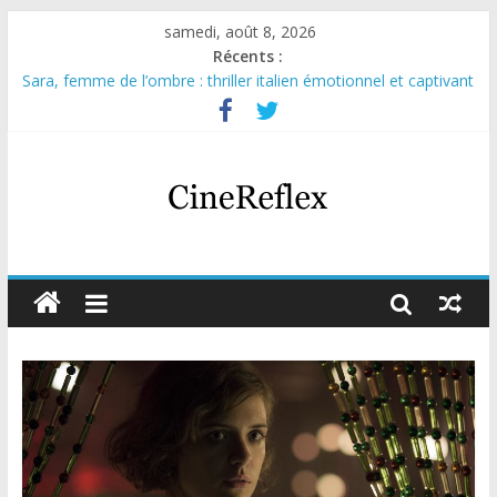
samedi, août 8, 2026
Récents :
Sara, femme de l’ombre : thriller italien émotionnel et captivant
Journal d’une fille larguée : nouvelle série suédoise sur Netflix
Aema : mini-série sur le tournage d’un film érotique devenu
culte
Glass Heart : excellente série musicale avec Takeru Satō
Olympo, saison 1 : nouvelle série qui séduira les fans de
« Elite »