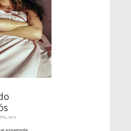
udo
ós
,
flix
serie
ique espagnole