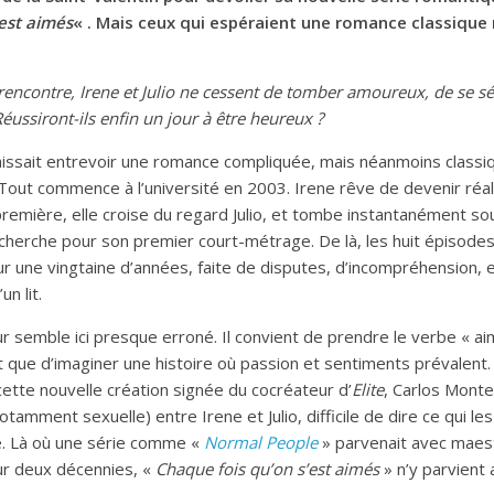
est aimés
« . Mais ceux qui espéraient une romance classique 
rencontre, Irene et Julio ne cessent de tomber amoureux, de se sé
ussiront-ils enfin un jour à être heureux ?
laissait entrevoir une romance compliquée, mais néanmoins classi
Tout commence à l’université en 2003. Irene rêve de devenir réal
première, elle croise du regard Julio, et tombe instantanément s
le cherche pour son premier court-métrage. De là, les huit épisodes
sur une vingtaine d’années, faite de disputes, d’incompréhension, e
un lit.
ur semble ici presque erroné. Il convient de prendre le verbe « aim
t que d’imaginer une histoire où passion et sentiments prévalent
cette nouvelle création signée du cocréateur d’
Elite
, Carlos Monte
otamment sexuelle) entre Irene et Julio, difficile de dire ce qui l
tre. Là où une série comme «
Normal People
» parvenait avec maest
sur deux décennies, «
Chaque fois qu’on s’est aimés
» n’y parvient