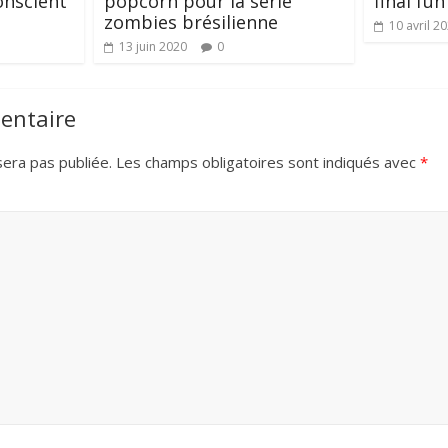
onscient
popcorn pour la série
final fun
zombies brésilienne
10 avril 2
13 juin 2020
0
entaire
era pas publiée.
Les champs obligatoires sont indiqués avec
*