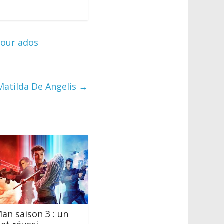
pour ados
c Matilda De Angelis
→
an saison 3 : un