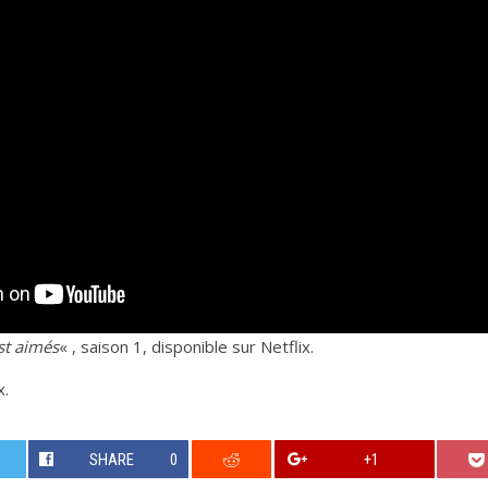
st aimés
« , saison 1, disponible sur Netflix.
x.
SHARE
0
+1