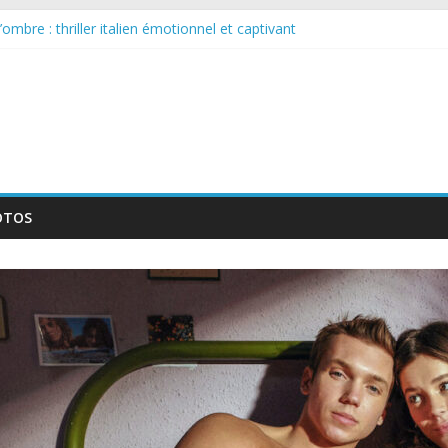
ombre : thriller italien émotionnel et captivant
e larguée : nouvelle série suédoise sur Netflix
 sur le tournage d’un film érotique devenu culte
ellente série musicale avec Takeru Satō
: nouvelle série qui séduira les fans de « Elite »
OTOS