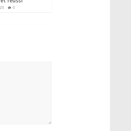
 et réussi
020
0