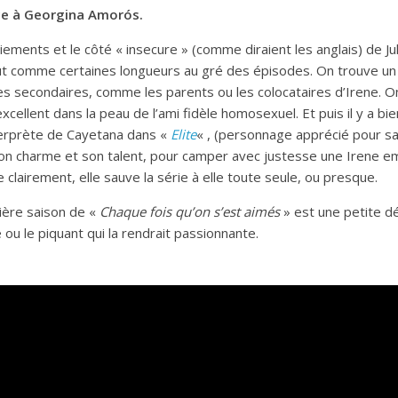
ce à Georgina Amorós.
ements et le côté « insecure » (comme diraient les anglais) de Jul
out comme certaines longueurs au gré des épisodes. On trouve un 
s secondaires, comme les parents ou les colocataires d’Irene.
excellent dans la peau de l’ami fidèle homosexuel. Et puis il y a 
terprète de Cayetana dans «
Elite
« , (personnage apprécié pour sa
 son charme et son talent, pour camper avec justesse une Irene e
e clairement, elle sauve la série à elle toute seule, ou presque.
ière saison de «
Chaque fois qu’on s’est aimés
» est une petite d
 ou le piquant qui la rendrait passionnante.