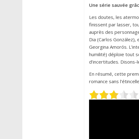
Une série sauvée grâ
Les doutes, les atermoi
finissent par lasser, t
auprès des personnage
Dia (Carlos González), 
Georgina Amorós. L’in
humilité) déploie tout
d’incertitudes. Disons-l
En résumé, cette prem
romance sans l’étincelle