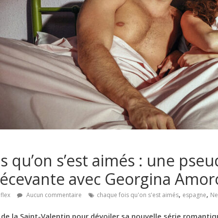
s qu’on s’est aimés : une pse
écevante avec Georgina Amor
,
,
flex
Aucun commentaire
chaque fois qu'on s'est aimés
espagne
Net
ur de la Saint-Valentin pour dévoiler sa nouvelle série romant