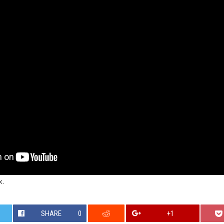
x.
SHARE
0
+1