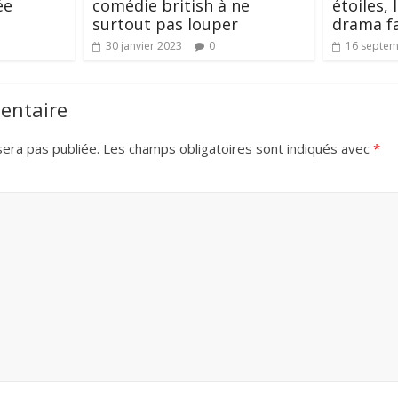
ée
comédie british à ne
étoiles, 
surtout pas louper
drama fa
30 janvier 2023
0
16 septem
entaire
era pas publiée.
Les champs obligatoires sont indiqués avec
*