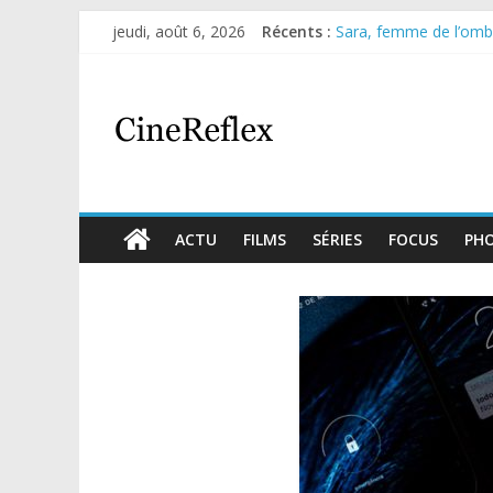
jeudi, août 6, 2026
Récents :
Sara, femme de l’ombre
Journal d’une fille lar
Aema : mini-série sur 
Glass Heart : excellen
Olympo, saison 1 : nouv
ACTU
FILMS
SÉRIES
FOCUS
PH