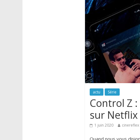
actu
Série
Control Z 
sur Netflix
1 juin 2020
cinereflex
Quand nous vous dision