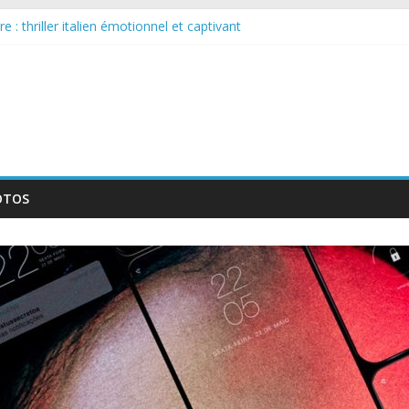
 : thriller italien émotionnel et captivant
guée : nouvelle série suédoise sur Netflix
le tournage d’un film érotique devenu culte
te série musicale avec Takeru Satō
elle série qui séduira les fans de « Elite »
OTOS