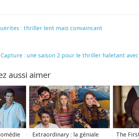
rites : thriller lent mais convaincant
Capture : une saison 2 pour le thriller haletant ave
z aussi aimer
Comédie
Extraordinary : la géniale
The First