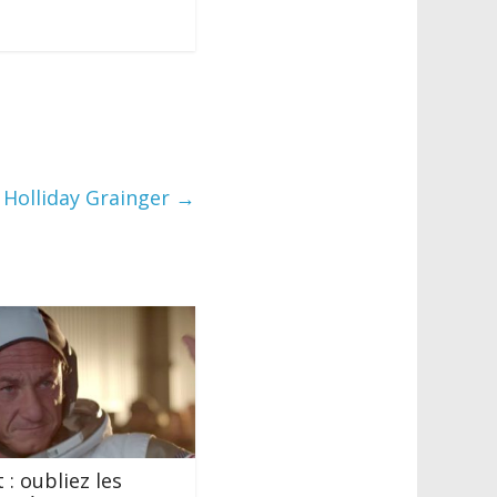
c Holliday Grainger
→
 : oubliez les