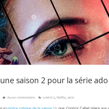
: une saison 2 pour la série ad
,
,
Aucun commentaire
control z
Netflix
serie
s ici
(notre critique de la saison 1
), que
Control Z
allait plaire au