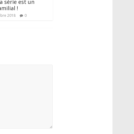
la série est un
milial !
bre 2018
0