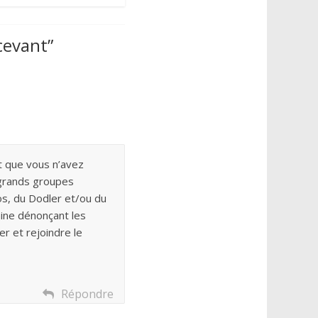
cevant
”
t que vous n’avez
 grands groupes
os, du Dodler et/ou du
ine dénonçant les
 et rejoindre le
Répondre