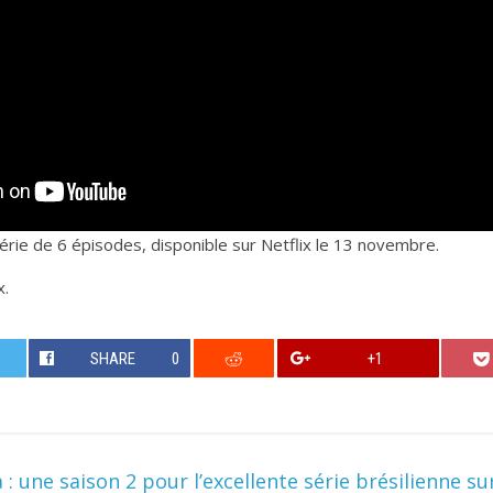
série de 6 épisodes, disponible sur Netflix le 13 novembre.
x.
SHARE
0
+1
: une saison 2 pour l’excellente série brésilienne sur