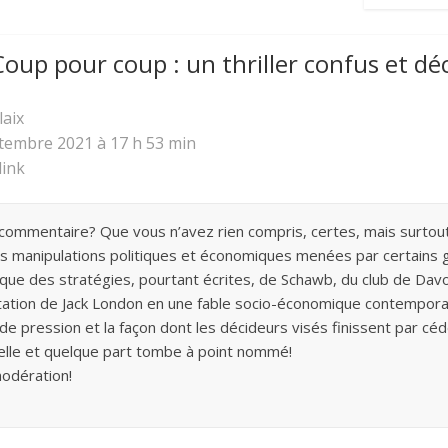
Coup pour coup : un thriller confus et dé
laix
tembre 2021 à 17 h 53 min
ink
 commentaire? Que vous n’avez rien compris, certes, mais surtou
s manipulations politiques et économiques menées par certains
oque des stratégies, pourtant écrites, de Schawb, du club de Dav
tation de Jack London en une fable socio-économique contempora
pression et la façon dont les décideurs visés finissent par céder
elle et quelque part tombe à point nommé!
modération!