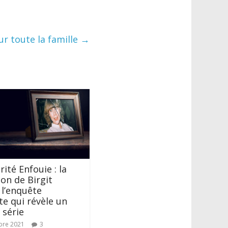
ur toute la famille
→
ité Enfouie : la
ion de Birgit
 l’enquête
te qui révèle un
 série
bre 2021
3