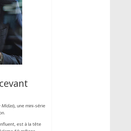
écevant
e Midas
), une mini-série
on.
fluent, est à la tête