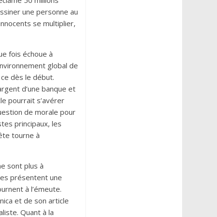
éclame 50 millions
ssiner une personne au
innocents se multiplier,
que fois échoue à
environnement global de
 ce dès le début.
’argent d’une banque et
le pourrait s’avérer
question de morale pour
tes principaux, les
ête tourne à
ne sont plus à
stes présentent une
ournent à l’émeute.
ica et de son article
liste. Quant à la