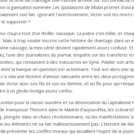
rouve victime de chantage: une missive arrivée sur son bureau lui r
use organisation nommée
Les Spadassins de Midas
promet d’assa
aiement soit fait. Ignorant l’avertissement, Victor voit les morts 
l le supporter ?
our coup
a tout d’un thriller classique. La police s’en mêle, et cha
Mais à trop vouloir inscrire cette histoire de chantage dans un 
isme sauvage, la mini-série devient rapidement assez confuse. Et
, l’une des journalistes du journal, enquête sur les transferts d
ciées, qui conduisent à des massacres en Syrie. Publier son artic
l, dont la banque en question est actionnaire. Tout est alors une 
ez à cela une histoire d’amour naissante entre les deux protagonis
 Victor avec son fils et son ex-femme, et un flic pour qui l’enqu
vire à un gloubi-boulga assez confus.
ondon pour la classe ouvrière et sa dénonciation du capitalisme 
e transposer l’histoire dans le Madrid d’aujourd’hui, les scénari
, plongée dans un chaos révolutionnaire, où les manifestations t
s les éléments ne se fait malheureusement pas. L’histoire de Mon
de présenter les conflits moraux qui assaillent l’esprit de la journa