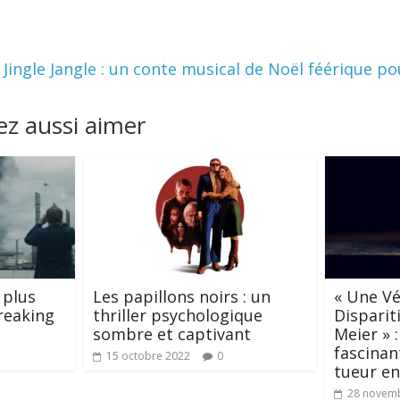
Jingle Jangle : un conte musical de Noël féérique po
z aussi aimer
 plus
Les papillons noirs : un
« Une Vér
reaking
thriller psychologique
Disparit
sombre et captivant
Meier » :
fascinan
15 octobre 2022
0
tueur en
28 novem