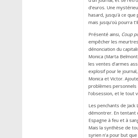
d’un journal, et se ret
d’euros. Une mystérie
hasard, jusqu’à ce que p
mais jusqu’où pourra t’i
Présenté ainsi,
Coup p
empêcher les meurtres. 
dénonciation du capital
Monica (Marta Belmonte)
les ventes d’armes asso
explosif pour le journa
Monica et Victor. Ajout
problèmes personnels de
l’obsession, et le tout 
Les penchants de Jack L
démontrer. En tentant d
Espagne à feu et à sang
Mais la synthèse de tou
syrien n’a pour but que 