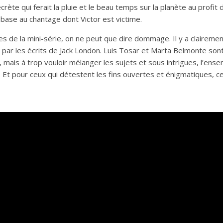
ète qui ferait la pluie et le beau temps sur la planète au profit 
base au chantage dont Victor est victime.
 de la mini-série, on ne peut que dire dommage. Il y a clairement
 par les écrits de Jack London. Luis Tosar et Marta Belmonte son
f, mais à trop vouloir mélanger les sujets et sous intrigues, l’ens
. Et pour ceux qui détestent les fins ouvertes et énigmatiques, c