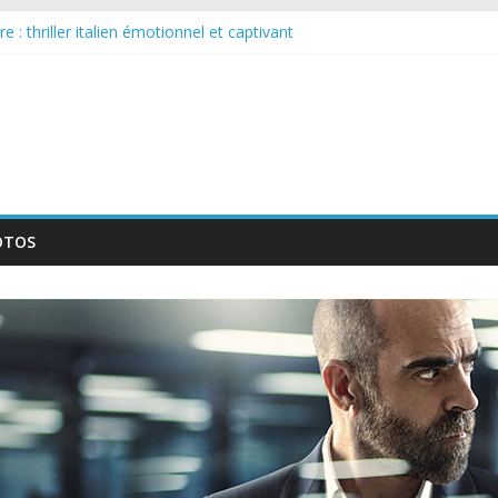
 : thriller italien émotionnel et captivant
guée : nouvelle série suédoise sur Netflix
le tournage d’un film érotique devenu culte
te série musicale avec Takeru Satō
elle série qui séduira les fans de « Elite »
OTOS