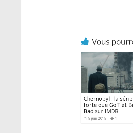
Vous pourre
Chernobyl : la série
forte que GoT et B
Bad sur IMDB
9 juin 2019
1