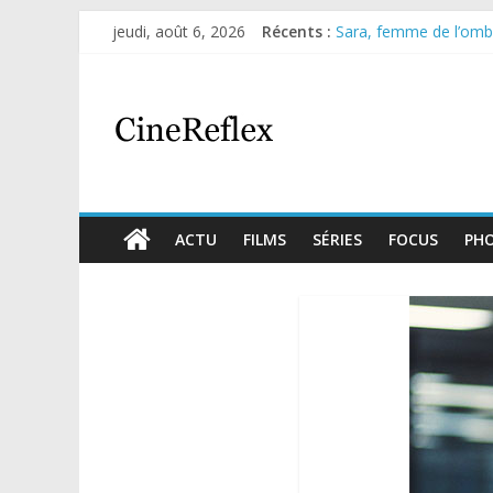
jeudi, août 6, 2026
Récents :
Sara, femme de l’ombre
Journal d’une fille lar
Aema : mini-série sur 
Glass Heart : excellen
Olympo, saison 1 : nouv
ACTU
FILMS
SÉRIES
FOCUS
PH