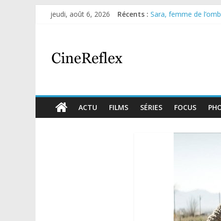
Olympo, saison 1 : nouv
jeudi, août 6, 2026
Récents :
Sara, femme de l’ombre
Journal d’une fille lar
Aema : mini-série sur 
Glass Heart : excellen
ACTU
FILMS
SÉRIES
FOCUS
PH