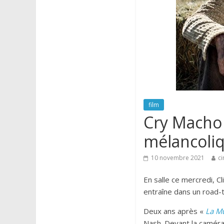
film
Cry Macho 
mélancoliq
10 novembre 2021
ci
En salle ce mercredi, C
entraîne dans un road-t
Deux ans après «
La M
Nash. Devant la caméra,