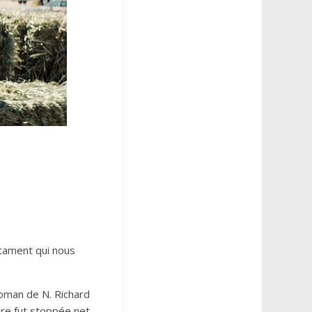
estament qui nous
 roman de N. Richard
ière fut stoppée net