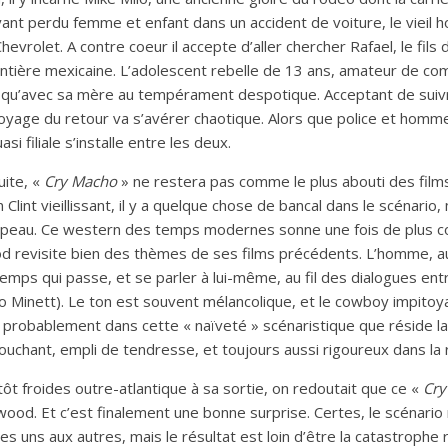
yant perdu femme et enfant dans un accident de voiture, le vieil
hevrolet. A contre coeur il accepte d’aller chercher Rafael, le fils
rontière mexicaine. L’adolescent rebelle de 13 ans, amateur de c
ôt qu’avec sa mère au tempérament despotique. Acceptant de suiv
oyage du retour va s’avérer chaotique. Alors que police et homme
si filiale s’installe entre les deux.
uite, «
Cry Macho
» ne restera pas comme le plus abouti des films
n Clint vieillissant, il y a quelque chose de bancal dans le scénario
hapeau. Ce western des temps modernes sonne une fois de plus 
 revisite bien des thèmes de ses films précédents. L’homme, au
emps qui passe, et se parler à lui-même, au fil des dialogues en
o Minett). Le ton est souvent mélancolique, et le cowboy impitoya
t probablement dans cette « naïveté » scénaristique que réside la 
uchant, empli de tendresse, et toujours aussi rigoureux dans la r
tôt froides outre-atlantique à sa sortie, on redoutait que ce «
Cry
ood. Et c’est finalement une bonne surprise. Certes, le scénario n’
 les uns aux autres, mais le résultat est loin d’être la catastroph