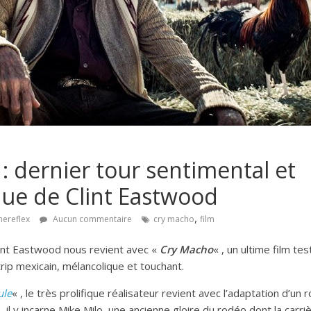
: dernier tour sentimental et
ue de Clint Eastwood
,
nereflex
Aucun commentaire
cry macho
film
lint Eastwood nous revient avec «
Cry Macho
« , un ultime film t
rip mexicain, mélancolique et touchant.
ule
« , le très prolifique réalisateur revient avec l’adaptation d’un
 il y incarne Mike Milo, une ancienne gloire du rodéo dont la carr