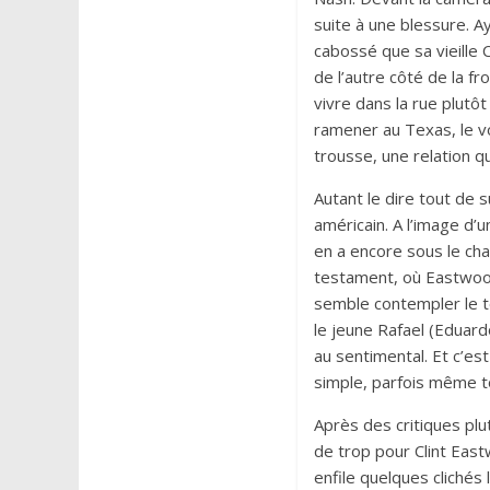
suite à une blessure. A
cabossé que sa vieille C
de l’autre côté de la f
vivre dans la rue plut
ramener au Texas, le v
trousse, une relation qua
Autant le dire tout de s
américain. A l’image d’u
en a encore sous le c
testament, où Eastwood
semble contempler le t
le jeune Rafael (Eduard
au sentimental. Et c’es
simple, parfois même to
Après des critiques plu
de trop pour Clint Eastw
enfile quelques clichés