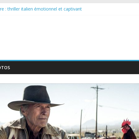
elle série qui séduira les fans de « Elite »
 : thriller italien émotionnel et captivant
guée : nouvelle série suédoise sur Netflix
le tournage d’un film érotique devenu culte
te série musicale avec Takeru Satō
OTOS