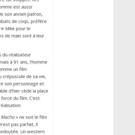
 homme est aussi
 de son ancien patron,
ombats de coqs, préfère
re Mike pour le
s de main sont à leur
 du réalisateur
, mais à 91 ans, l’homme
comme un film
 crépuscule de sa vie,
tre son personnage et
ble d’hier cède la place
force du film. C’est
éalisation.
 Macho
» ne soit le film
est pas parfait, il
e redoutée. Un western