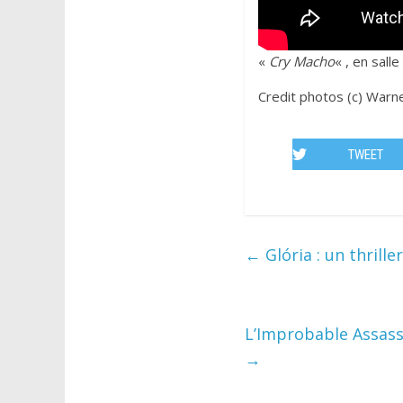
«
Cry Macho
« , en sall
Credit photos (c) Warn
TWEET
←
Glória : un thrill
L’Improbable Assassi
→