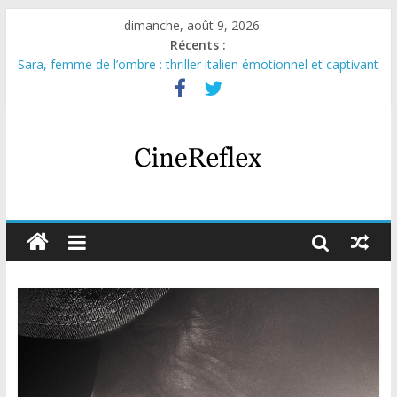
dimanche, août 9, 2026
Récents :
Sara, femme de l’ombre : thriller italien émotionnel et captivant
Journal d’une fille larguée : nouvelle série suédoise sur Netflix
Aema : mini-série sur le tournage d’un film érotique devenu
culte
Glass Heart : excellente série musicale avec Takeru Satō
Olympo, saison 1 : nouvelle série qui séduira les fans de
« Elite »