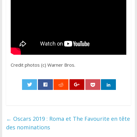
Credit photos (c) Warner Bros.
0
←
Oscars 2019 : Roma et The Favourite en tête
des nominations