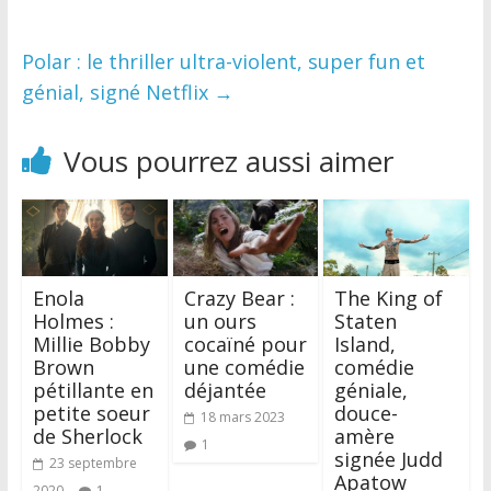
Polar : le thriller ultra-violent, super fun et
génial, signé Netflix
→
Vous pourrez aussi aimer
Enola
Crazy Bear :
The King of
Holmes :
un ours
Staten
Millie Bobby
cocaïné pour
Island,
Brown
une comédie
comédie
pétillante en
déjantée
géniale,
petite soeur
douce-
18 mars 2023
de Sherlock
amère
1
signée Judd
23 septembre
Apatow
2020
1