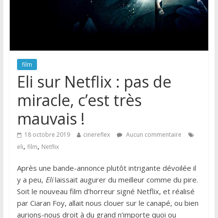
film
Eli sur Netflix : pas de
miracle, c’est très
mauvais !
18 octobre 2019
cinereflex
Aucun commentaire
,
,
eli
film
Netflix
Après une bande-annonce plutôt intrigante dévoilée il
y a peu,
Eli
laissait augurer du meilleur comme du pire.
Soit le nouveau film d’horreur signé Netflix, et réalisé
par Ciaran Foy, allait nous clouer sur le canapé, ou bien
aurions-nous droit à du grand n’importe quoi ou