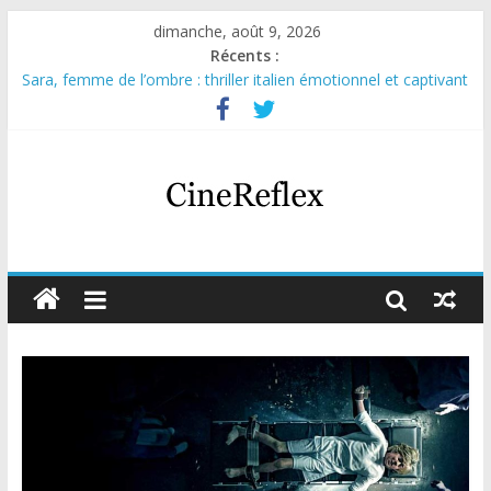
dimanche, août 9, 2026
Récents :
Sara, femme de l’ombre : thriller italien émotionnel et captivant
Journal d’une fille larguée : nouvelle série suédoise sur Netflix
Aema : mini-série sur le tournage d’un film érotique devenu
culte
Glass Heart : excellente série musicale avec Takeru Satō
Olympo, saison 1 : nouvelle série qui séduira les fans de
« Elite »