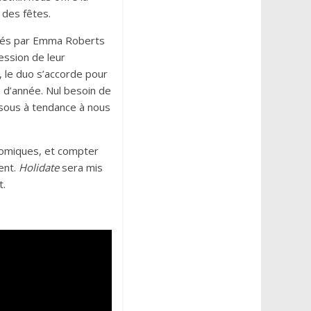
 des fêtes.
oués par Emma Roberts
ession de leur
, le duo s’accorde pour
n d’année. Nul besoin de
ssous à tendance à nous
 comiques, et compter
ent.
Holidate
sera mis
t.