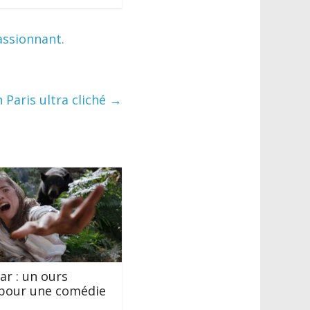
assionnant.
un Paris ultra cliché
→
ar : un ours
 pour une comédie
e