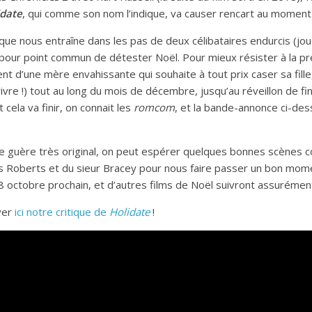
idate
, qui comme son nom l’indique, va causer rencart au moment
ue nous entraîne dans les pas de deux célibataires endurcis (j
 pour point commun de détester Noël. Pour mieux résister à la pr
 d’une mère envahissante qui souhaite à tout prix caser sa fille
vre !) tout au long du mois de décembre, jusqu’au réveillon de fi
cela va finir, on connait les
romcom
, et la bande-annonce ci-de
nce guère très original, on peut espérer quelques bonnes scènes
ss Roberts et du sieur Bracey pour nous faire passer un bon mom
 28 octobre prochain, et d’autres films de Noël suivront assurémen
ver
ici notre critique de
Holidate
!