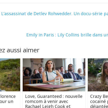
: L’assassinat de Detlev Rohwedder. Un docu-série p
Emily in Paris : Lily Collins brille dans 
z aussi aimer
Florence
Love, Guaranteed : nouvelle
Crazy Be
our un
romcom à venir avec
cocaïné
Rachael Leigh Cook et
déjanté