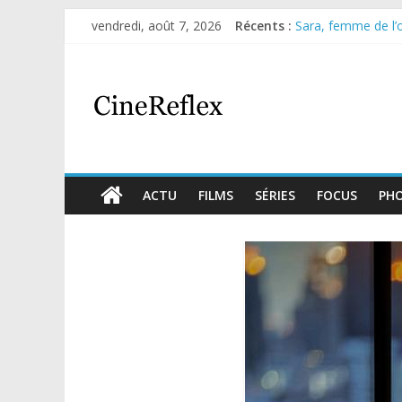
vendredi, août 7, 2026
Récents :
Sara, femme de l’om
Journal d’une fille
Aema : mini-série 
Glass Heart : exce
Olympo, saison 1 : 
ACTU
FILMS
SÉRIES
FOCUS
PH