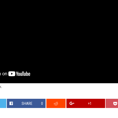
x.
SHARE
0
+1