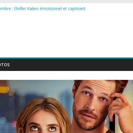
bre : thriller italien émotionnel et captivant
 larguée : nouvelle série suédoise sur Netflix
sur le tournage d’un film érotique devenu culte
llente série musicale avec Takeru Satō
nouvelle série qui séduira les fans de « Elite »
OTOS